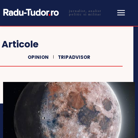
jurnalist, analist
politic si militar
Articole
OPINION
TRIPADVISOR