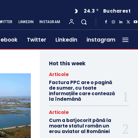
24.3
Bucharest
C
WITTER
LINKEDIN
INSTAGRAM
cebook
Twitter
Linkedin
instagram
Hot this week
Articole
Factura PPC are o pagină
de sumar, cu toate
informațiile care contează
la îndemână
Articole
Cum a batjocorit până la
moarte statul român un
erou aviator al României