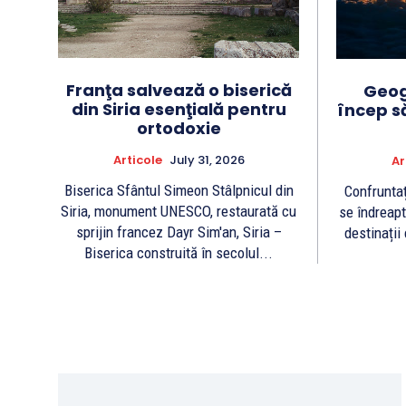
Franţa salvează o biserică
Geogr
din Siria esenţială pentru
încep să
ortodoxie
Articole
July 31, 2026
Ar
Biserica Sfântul Simeon Stâlpnicul din
Confruntaț
Siria, monument UNESCO, restaurată cu
se îndreapt
sprijin francez Dayr Sim'an, Siria –
destinații
Biserica construită în secolul...