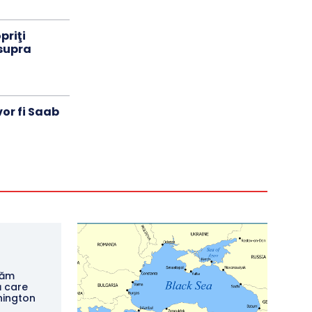
priţi
asupra
or fi Saab
zăm
ă care
hington