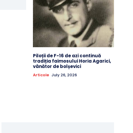
Piloții de F-16 de azi continuă
tradiția faimosului Horia Agarici,
vânător de bolșevici
Articole
July 26, 2026