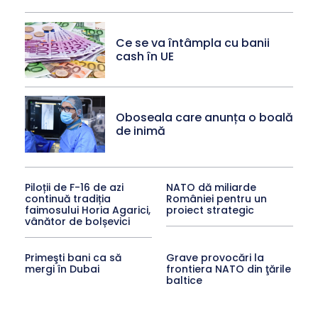
Ce se va întâmpla cu banii
cash în UE
Oboseala care anunța o boală
de inimă
Piloții de F-16 de azi
NATO dă miliarde
continuă tradiția
României pentru un
faimosului Horia Agarici,
proiect strategic
vânător de bolșevici
Primeşti bani ca să
Grave provocări la
mergi în Dubai
frontiera NATO din ţările
baltice