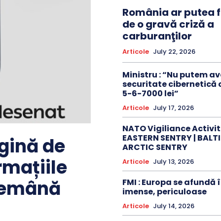
România ar putea fi
de o gravă criză a
carburanţilor
Articole
July 22, 2026
Ministru : “Nu putem a
securitate cibernetică c
5-6-7000 lei”
Articole
July 17, 2026
NATO Vigiliance Activiti
EASTERN SENTRY | BALTI
gină de
ARCTIC SENTRY
rmațiile
Articole
July 13, 2026
ndemână
FMI : Europa se afundă î
imense, periculoase
Articole
July 14, 2026