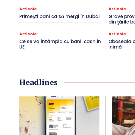
Articole
Articole
Primeşti bani ca să mergi în Dubai
Grave provo
din ţările b
Articole
Articole
Ce se va întâmpla cu banii cash în
Oboseala c
UE
inimă
Headlines