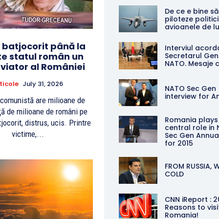
De ce e bine să
piloteze politici
avioanele de l
batjocorit până la
Interviul acord
e statul român un
Secretarul Gen
NATO. Mesaje c
viator al României
ticole
July 31, 2026
NATO Sec Gen
interview for A
comunistă are milioane de
ţă de milioane de români pe
Romania plays
jocorit, distrus, ucis. Printre
central role in
victime,...
Sec Gen Annua
for 2015
FROM RUSSIA, 
COLD
CNN iReport : 2
Reasons to visi
Romania!