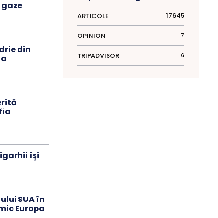
v gaze
17645
ARTICOLE
7
OPINION
rie din
6
TRIPADVISOR
 a
rită
fia
garhii îşi
ului SUA în
mic Europa