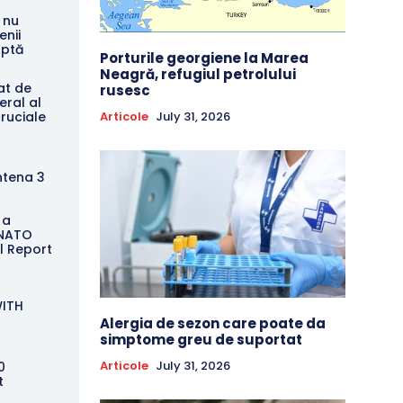
 nu
enii
uptă
Porturile georgiene la Marea
Neagră, refugiul petrolului
at de
rusesc
eral al
Articole
July 31, 2026
ruciale
ntena 3
 a
 NATO
l Report
WITH
Alergia de sezon care poate da
simptome greu de suportat
Articole
July 31, 2026
0
t