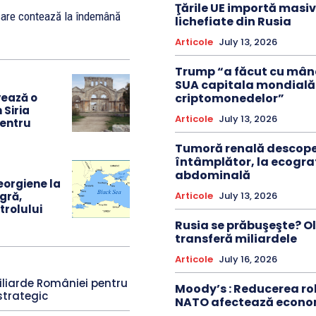
Ţările UE importă masi
 care contează la îndemână
lichefiate din Rusia
Articole
July 13, 2026
Trump “a făcut cu mând
SUA capitala mondială
criptomonedelor”
vează o
 Siria
Articole
July 13, 2026
pentru
Tumoră renală descope
întâmplător, la ecogra
abdominală
eorgiene la
Articole
July 13, 2026
gră,
trolului
Rusia se prăbuşeşte? Oli
transferă miliardele
Articole
July 16, 2026
liarde României pentru
Moody’s : Reducerea rol
strategic
NATO afectează econo