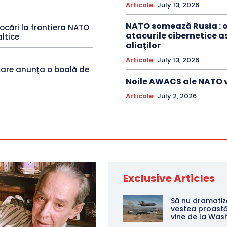
Articole
July 13, 2026
NATO somează Rusia : o
cări la frontiera NATO
atacurile cibernetice 
altice
aliaţilor
Articole
July 13, 2026
are anunța o boală de
Noile AWACS ale NATO v
Articole
July 2, 2026
Exclusive Articles
Să nu dramati
vestea proast
vine de la Was