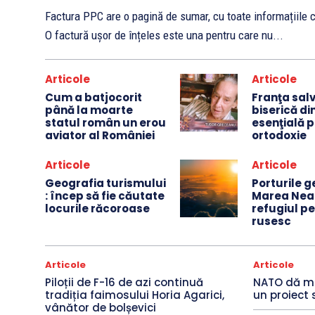
Factura PPC are o pagină de sumar, cu toate informațiile
O factură ușor de înțeles este una pentru care nu...
Articole
Articole
Cum a batjocorit
Franţa sal
până la moarte
biserică din
statul român un erou
esenţială 
aviator al României
ortodoxie
Articole
Articole
Geografia turismului
Porturile g
: încep să fie căutate
Marea Nea
locurile răcoroase
refugiul pe
rusesc
Articole
Articole
Piloții de F-16 de azi continuă
NATO dă mi
tradiția faimosului Horia Agarici,
un proiect 
vânător de bolșevici