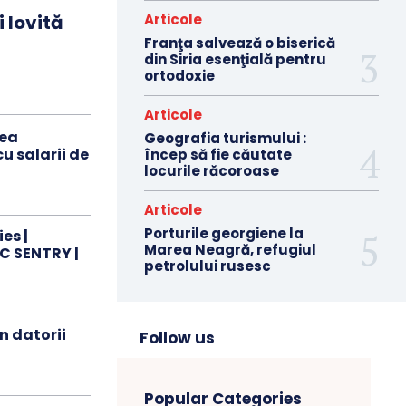
 lovită
Articole
Franţa salvează o biserică
din Siria esenţială pentru
ortodoxie
Articole
vea
Geografia turismului :
u salarii de
încep să fie căutate
locurile răcoroase
Articole
Porturile georgiene la
es |
Marea Neagră, refugiul
C SENTRY |
petrolului rusesc
n datorii
Follow us
Popular Categories