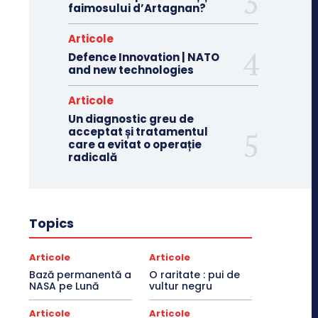
faimosului d’Artagnan?
Articole
Defence Innovation | NATO
and new technologies
Articole
Un diagnostic greu de
acceptat și tratamentul
care a evitat o operație
radicală
Topics
Articole
Articole
Bază permanentă a
O raritate : pui de
NASA pe Lună
vultur negru
Articole
Articole