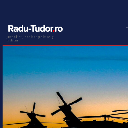
jurnalist, analist politic și
militar