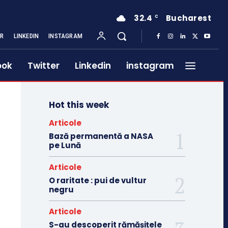
32.4
Bucharest
C
ER
LINKEDIN
INSTAGRAM
ook
Twitter
Linkedin
instagram
Hot this week
Articole
Bază permanentă a NASA
pe Lună
Articole
O raritate : pui de vultur
negru
Articole
S-au descoperit rămășițele