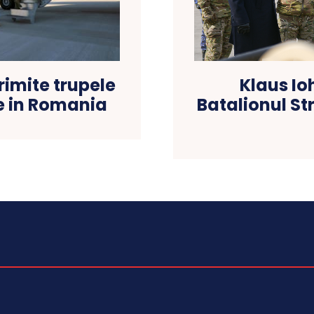
trimite trupele
Klaus Io
e in Romania
Batalionul St