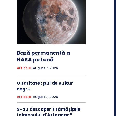
Bază permanentă a
NASA pe Lună
Articole
August 7, 2026
O raritate : pui de vultur
negru
Articole
August 7, 2026
S-au descoperit rămășițele
faimosului d’Artagnan?