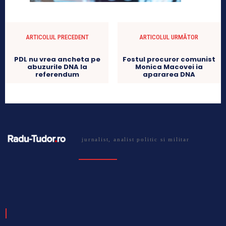
ARTICOLUL PRECEDENT
ARTICOLUL URMĂTOR
PDL nu vrea ancheta pe
Fostul procuror comunist
abuzurile DNA la
Monica Macovei ia
referendum
apararea DNA
jurnalist, analist politic si militar