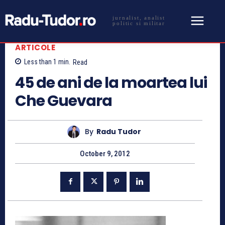
jurnalist, analist
politic si militar
ARTICOLE
Less than 1
min.
Read
45 de ani de la moartea lui
Che Guevara
By
Radu Tudor
October 9, 2012