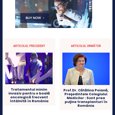
ARTICOLUL PRECEDENT
ARTICOLUL URMĂTOR
Tratamentul minim
Prof.Dr. Cătălina Poiană,
invaziv pentru o boală
Preşedintele Colegiului
oncologică frecvent
Medicilor : Sunt prea
întâlnită în România
puţine transplanturi în
România