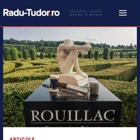
jurnalist, analist
politic si militar
ARTICOLE