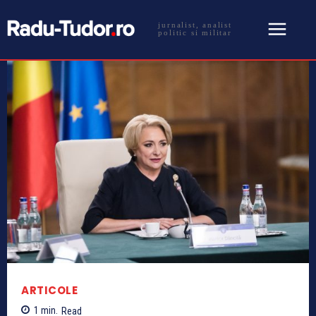
jurnalist, analist
politic si militar
ARTICOLE
1
min.
Read