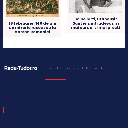
Sa ne ierti, Brâncuşi !
Suntem, intradevar, si
19 februarie. 140 de ani
mai saraci si mai prosti
de mizerie ruseasca la
adresa Romaniei
jurnalist, analist politic si militar