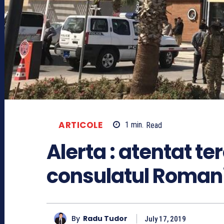
ARTICOLE
1
min.
Read
Alerta : atentat te
consulatul Romanie
By
Radu Tudor
July 17, 2019