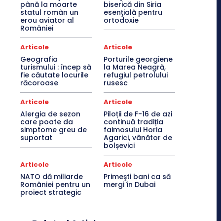
până la moarte
biserică din Siria
statul român un
esenţială pentru
erou aviator al
ortodoxie
României
Articole
Articole
Geografia
Porturile georgiene
turismului : încep să
la Marea Neagră,
fie căutate locurile
refugiul petrolului
răcoroase
rusesc
Articole
Articole
Alergia de sezon
Piloții de F-16 de azi
care poate da
continuă tradiția
simptome greu de
faimosului Horia
suportat
Agarici, vânător de
bolșevici
Articole
Articole
NATO dă miliarde
Primeşti bani ca să
României pentru un
mergi în Dubai
proiect strategic