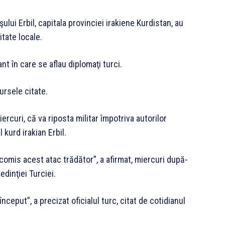
ului Erbil, capitala provinciei irakiene Kurdistan, au
itate locale.
nt în care se aflau diplomaţi turci.
sursele citate.
rcuri, că va riposta militar împotriva autorilor
 kurd irakian Erbil.
comis acest atac trădător”, a afirmat, miercuri după-
edinţiei Turciei.
nceput”, a precizat oficialul turc, citat de cotidianul