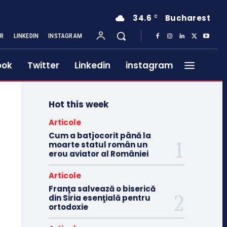
34.6
Bucharest
C
ER
LINKEDIN
INSTAGRAM
ook
Twitter
Linkedin
instagram
Hot this week
Articole
Cum a batjocorit până la
moarte statul român un
erou aviator al României
Articole
Franţa salvează o biserică
din Siria esenţială pentru
ortodoxie