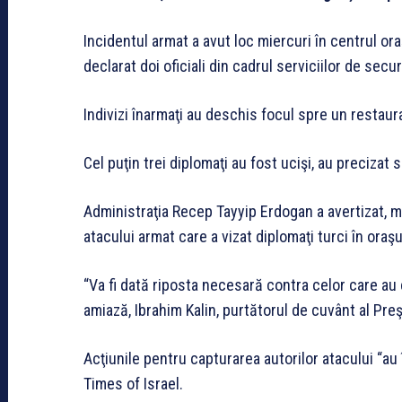
Incidentul armat a avut loc miercuri în centrul oraş
declarat doi oficiali din cadrul serviciilor de secur
Indivizi înarmaţi au deschis focul spre un restaura
Cel puţin trei diplomaţi au fost ucişi, au precizat 
Administraţia Recep Tayyip Erdogan a avertizat, mie
atacului armat care a vizat diplomaţi turci în oraşul
“Va fi dată riposta necesară contra celor care au 
amiază, Ibrahim Kalin, purtătorul de cuvânt al Preş
Acţiunile pentru capturarea autorilor atacului “au î
Times of Israel.