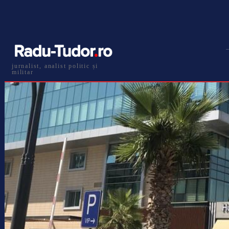
jurnalist, analist politic și
militar