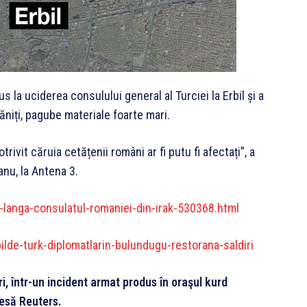
s la uciderea consulului general al Turciei la Erbil și a
răniți, pagube materiale foarte mari.
ivit căruia cetățenii români ar fi putu fi afectați”, a
nu, la Antena 3.
-langa-consulatul-romaniei-din-irak-530368.html
lde-turk-diplomatlarin-bulundugu-restorana-saldiri
uri, într-un incident armat produs în oraşul kurd
resă Reuters.