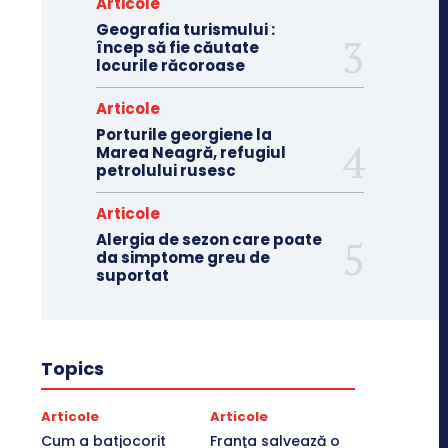
Articole
Geografia turismului :
încep să fie căutate
locurile răcoroase
Articole
Porturile georgiene la
Marea Neagră, refugiul
petrolului rusesc
Articole
Alergia de sezon care poate
da simptome greu de
suportat
Topics
Articole
Articole
Cum a batjocorit
Franţa salvează o