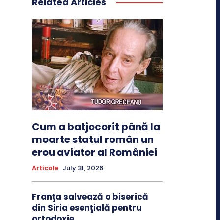
Related Articles
Cum a batjocorit până la
moarte statul român un
erou aviator al României
Articole
July 31, 2026
Franţa salvează o biserică
din Siria esenţială pentru
ortodoxie