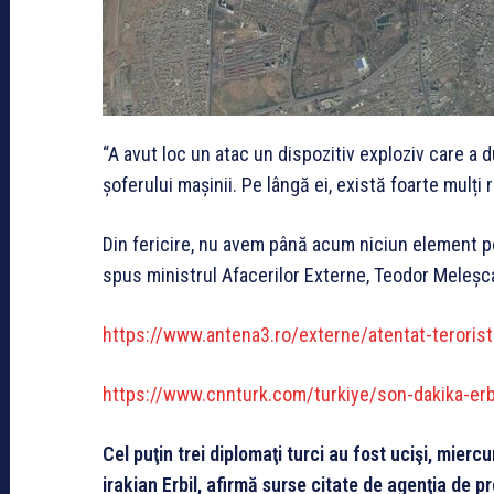
“A avut loc un atac un dispozitiv exploziv care a du
șoferului mașinii. Pe lângă ei, există foarte mulți 
Din fericire, nu avem până acum niciun element potr
spus ministrul Afacerilor Externe, Teodor Meleșca
https://www.antena3.ro/externe/atentat-terorist
https://www.cnnturk.com/turkiye/son-dakika-erbi
Cel puţin trei diplomaţi turci au fost ucişi, mierc
irakian Erbil, afirmă surse citate de agenţia de p