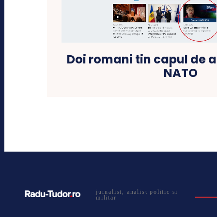
Doi romani tin capul de a
NATO
jurnalist, analist politic si
militar