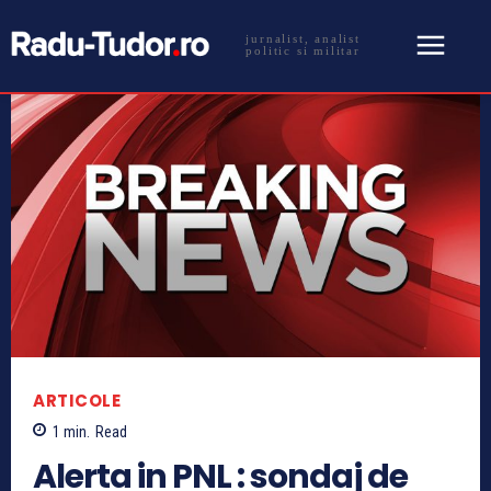
jurnalist, analist
politic si militar
ARTICOLE
1
min.
Read
Alerta in PNL : sondaj de