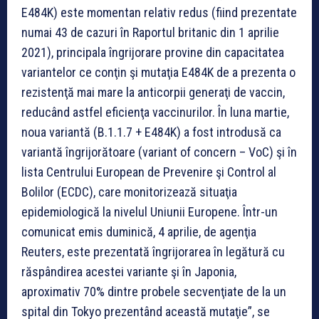
E484K) este momentan relativ redus (fiind prezentate
numai 43 de cazuri în Raportul britanic din 1 aprilie
2021), principala îngrijorare provine din capacitatea
variantelor ce conţin şi mutaţia E484K de a prezenta o
rezistenţă mai mare la anticorpii generaţi de vaccin,
reducând astfel eficienţa vaccinurilor. În luna martie,
noua variantă (B.1.1.7 + E484K) a fost introdusă ca
variantă îngrijorătoare (variant of concern – VoC) şi în
lista Centrului European de Prevenire şi Control al
Bolilor (ECDC), care monitorizează situaţia
epidemiologică la nivelul Uniunii Europene. Într-un
comunicat emis duminică, 4 aprilie, de agenţia
Reuters, este prezentată îngrijorarea în legătură cu
răspândirea acestei variante şi în Japonia,
aproximativ 70% dintre probele secvenţiate de la un
spital din Tokyo prezentând această mutaţie”, se