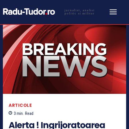
jurnalist, analist
politic si militar
ARTICOLE
3
min.
Read
Alerta ! Ingrijoratoarea