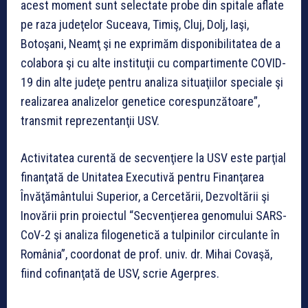
acest moment sunt selectate probe din spitale aflate
pe raza judeţelor Suceava, Timiş, Cluj, Dolj, Iaşi,
Botoşani, Neamţ şi ne exprimăm disponibilitatea de a
colabora şi cu alte instituţii cu compartimente COVID-
19 din alte judeţe pentru analiza situaţiilor speciale şi
realizarea analizelor genetice corespunzătoare”,
transmit reprezentanţii USV.
Activitatea curentă de secvenţiere la USV este parţial
finanţată de Unitatea Executivă pentru Finanţarea
Învăţământului Superior, a Cercetării, Dezvoltării şi
Inovării prin proiectul “Secvenţierea genomului SARS-
CoV-2 şi analiza filogenetică a tulpinilor circulante în
România”, coordonat de prof. univ. dr. Mihai Covaşă,
fiind cofinanţată de USV, scrie Agerpres.