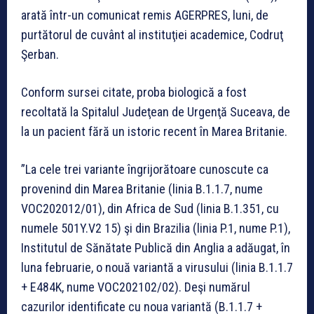
arată într-un comunicat remis AGERPRES, luni, de
purtătorul de cuvânt al instituţiei academice, Codruţ
Şerban.
Conform sursei citate, proba biologică a fost
recoltată la Spitalul Judeţean de Urgenţă Suceava, de
la un pacient fără un istoric recent în Marea Britanie.
”La cele trei variante îngrijorătoare cunoscute ca
provenind din Marea Britanie (linia B.1.1.7, nume
VOC202012/01), din Africa de Sud (linia B.1.351, cu
numele 501Y.V2 15) şi din Brazilia (linia P.1, nume P.1),
Institutul de Sănătate Publică din Anglia a adăugat, în
luna februarie, o nouă variantă a virusului (linia B.1.1.7
+ E484K, nume VOC202102/02). Deşi numărul
cazurilor identificate cu noua variantă (B.1.1.7 +