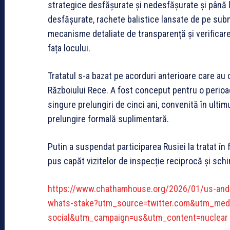
strategice desfășurate și nedesfășurate și până l
desfășurate, rachete balistice lansate de pe subm
mecanisme detaliate de transparență și verificare, 
fața locului.
Tratatul s-a bazat pe acorduri anterioare care au 
Războiului Rece. A fost conceput pentru o perioa
singure prelungiri de cinci ani, convenită în ult
prelungire formală suplimentară.
Putin a suspendat participarea Rusiei la tratat în
pus capăt vizitelor de inspecție reciprocă și sch
https://www.chathamhouse.org/2026/01/us-and-
whats-stake?utm_source=twitter.com&utm_med
social&utm_campaign=us&utm_content=nuclear