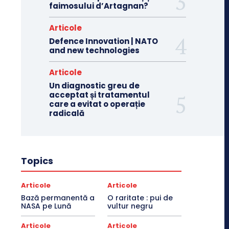
faimosului d’Artagnan?
Articole
Defence Innovation | NATO
and new technologies
Articole
Un diagnostic greu de
acceptat și tratamentul
care a evitat o operație
radicală
Topics
Articole
Articole
Bază permanentă a
O raritate : pui de
NASA pe Lună
vultur negru
Articole
Articole