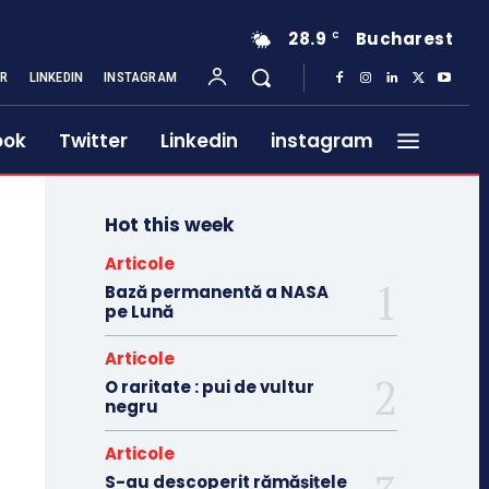
28.9
Bucharest
C
ER
LINKEDIN
INSTAGRAM
ook
Twitter
Linkedin
instagram
Hot this week
Articole
Bază permanentă a NASA
pe Lună
Articole
O raritate : pui de vultur
negru
Articole
S-au descoperit rămășițele