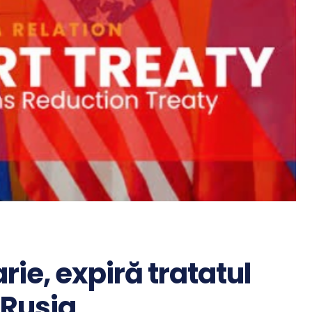
arie, expiră tratatul
 Rusia