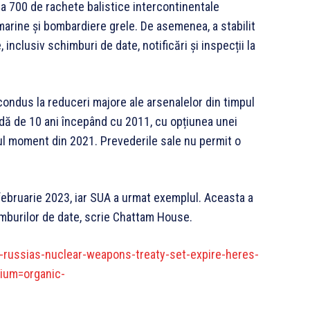
a 700 de rachete balistice intercontinentale
arine și bombardiere grele. De asemenea, a stabilit
inclusiv schimburi de date, notificări și inspecții la
condus la reduceri majore ale arsenalelor din timpul
dă de 10 ani începând cu 2011, cu opțiunea unei
imul moment din 2021. Prevederile sale nu permit o
 februarie 2023, iar SUA a urmat exemplul. Aceasta a
imburilor de date, scrie Chattam House.
russias-nuclear-weapons-treaty-set-expire-heres-
ium=organic-