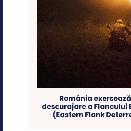
România exersează 
descurajare a Flancului 
(Eastern Flank Deterr