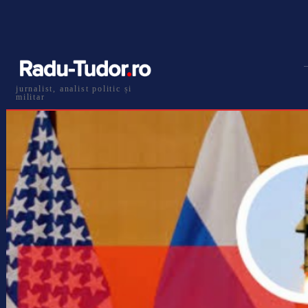
jurnalist, analist politic și
militar