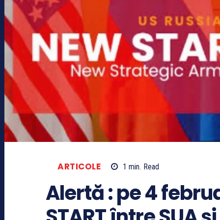
ARTICOLE
1
min.
Read
Alertă : pe 4 febru
START între SUA şi