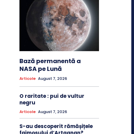
Bază permanentă a
NASA pe Lună
Articole
August 7, 2026
O raritate : pui de vultur
negru
Articole
August 7, 2026
S-au descoperit rămășițele
faimosului d’Artagnan?