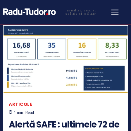
jurnalist, analist
politic si militar
ARTICOLE
1
min.
Read
Alertă SAFE : ultimele 72 de