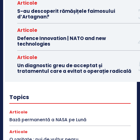
Articole
S-au descoperit rămășițele faimosului
d’Artagnan?
Articole
Defence Innovation | NATO and new
technologies
Articole
Un diagnostic greu de acceptat și
tratamentul care a evitat o operație radicală
Topics
Articole
Bază permanentă a NASA pe Lună
Articole
O raritate : pui de vultur negru