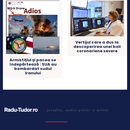
Vertijul care a dus la
descoperirea unei boli
coronariene severe
Armistițiul și pacea se
îndepărtează : SUA au
bombardat sudul
Iranului
jurnalist, analist politic si militar