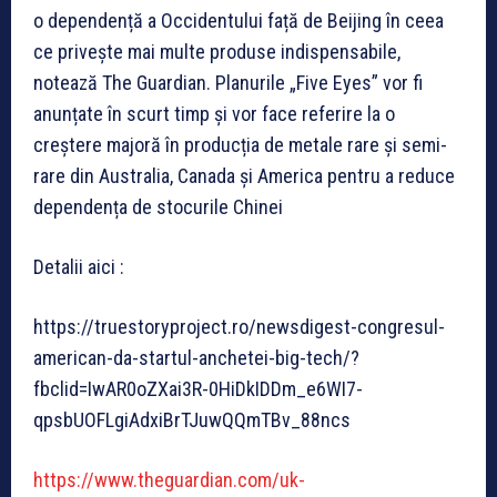
o dependență a Occidentului față de Beijing în ceea
ce privește mai multe produse indispensabile,
notează The Guardian. Planurile „Five Eyes” vor fi
anunțate în scurt timp și vor face referire la o
creștere majoră în producția de metale rare și semi-
rare din Australia, Canada și America pentru a reduce
dependența de stocurile Chinei
Detalii aici :
https://truestoryproject.ro/newsdigest-congresul-
american-da-startul-anchetei-big-tech/?
fbclid=IwAR0oZXai3R-0HiDkIDDm_e6WI7-
qpsbUOFLgiAdxiBrTJuwQQmTBv_88ncs
https://www.theguardian.com/uk-