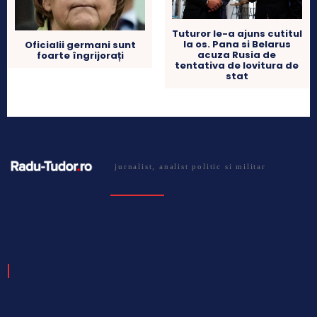
Tuturor le-a ajuns cutitul
la os. Pana si Belarus
Oficialii germani sunt
acuza Rusia de
foarte îngrijorați
tentativa de lovitura de
stat
jurnalist, analist politic si militar