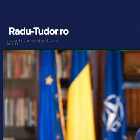
jurnalist, analist politic și
militar