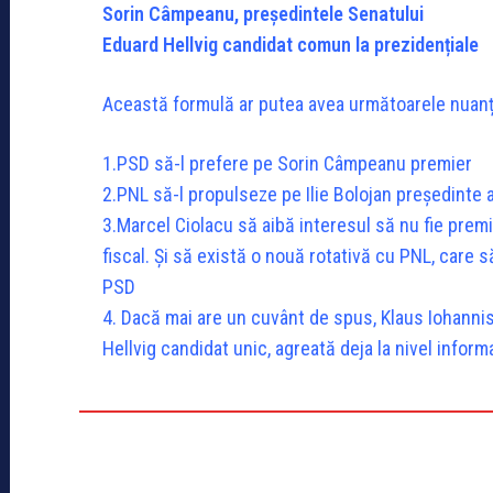
Sorin Câmpeanu, președintele Senatului
Eduard Hellvig candidat comun la prezidențiale
Această formulă ar putea avea următoarele nuanț
1.PSD să-l prefere pe Sorin Câmpeanu premier
2.PNL să-l propulseze pe Ilie Bolojan președinte al
3.Marcel Ciolacu să aibă interesul să nu fie premi
fiscal. Și să există o nouă rotativă cu PNL, care să 
PSD
4. Dacă mai are un cuvânt de spus, Klaus Iohannis
Hellvig candidat unic, agreată deja la nivel infor