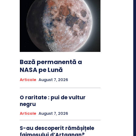
Bază permanentă a
NASA pe Lună
Articole
August 7, 2026
O raritate : pui de vultur
negru
Articole
August 7, 2026
S-au descoperit rămășițele
faimosului d’Artagnan?