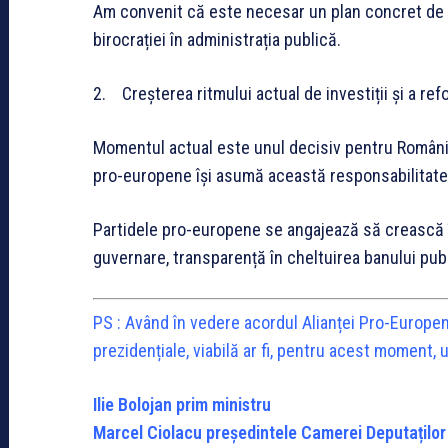
Am convenit că este necesar un plan concret de ef
birocrației în administrația publică.
2. Creșterea ritmului actual de investiții și a re
Momentul actual este unul decisiv pentru România
pro-europene își asumă această responsabilitate
Partidele pro-europene se angajează să crească înc
guvernare, transparență în cheltuirea banului publ
PS : Având în vedere acordul Alianței Pro-Europe
prezidențiale, viabilă ar fi, pentru acest moment, 
Ilie Bolojan prim ministru
Marcel Ciolacu președintele Camerei Deputaților