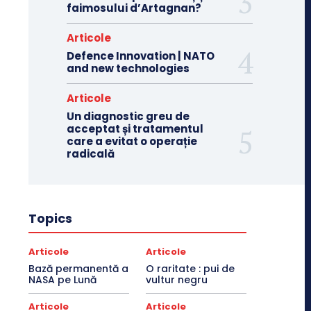
faimosului d’Artagnan?
Articole
Defence Innovation | NATO
and new technologies
Articole
Un diagnostic greu de
acceptat și tratamentul
care a evitat o operație
radicală
Topics
Articole
Articole
Bază permanentă a
O raritate : pui de
NASA pe Lună
vultur negru
Articole
Articole