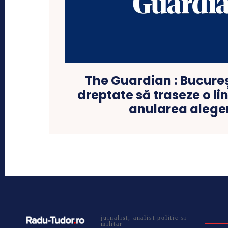
The Guardian : Bucureș
dreptate să traseze o lin
anularea aleger
jurnalist, analist politic si
militar