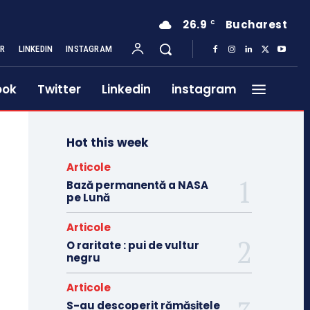
26.9
Bucharest
C
ER
LINKEDIN
INSTAGRAM
ook
Twitter
Linkedin
instagram
Hot this week
Articole
Bază permanentă a NASA
pe Lună
Articole
O raritate : pui de vultur
negru
Articole
S-au descoperit rămășițele