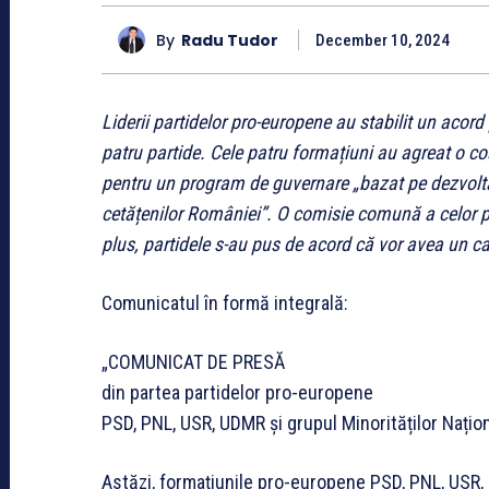
By
Radu Tudor
December 10, 2024
Liderii partidelor pro-europene au stabilit un acord
patru partide. Cele patru formațiuni au agreat o coa
pentru un program de guvernare „bazat pe dezvoltare
cetățenilor României”. O comisie comună a celor pa
plus, partidele s-au pus de acord că vor avea un ca
Comunicatul în formă integrală:
„COMUNICAT DE PRESĂ
din partea partidelor pro-europene
PSD, PNL, USR, UDMR și grupul Minorităților Națio
Astăzi, formațiunile pro-europene PSD, PNL, USR, 