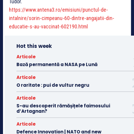
Tudor.
https://www.antena3.ro/emisiuni/punctul-de-
intalnire/sorin-cimpeanu-60-dintre-angajatii-din-
educatie-s-au-vaccinat-602190.html
Hot this week
Articole
Bază permanentă a NASA pe Lună
Articole
O raritate : pui de vultur negru
Articole
S-au descoperit rămășițele faimosului
d’Artagnan?
Articole
Defence Innovation | NATO and new