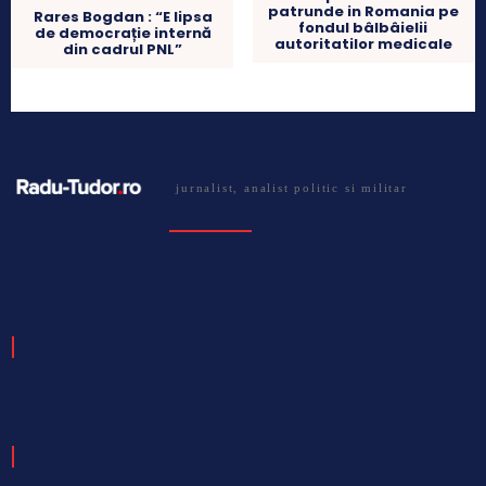
patrunde in Romania pe
Rares Bogdan : “E lipsa
fondul bâlbâielii
de democrație internă
autoritatilor medicale
din cadrul PNL”
jurnalist, analist politic si militar