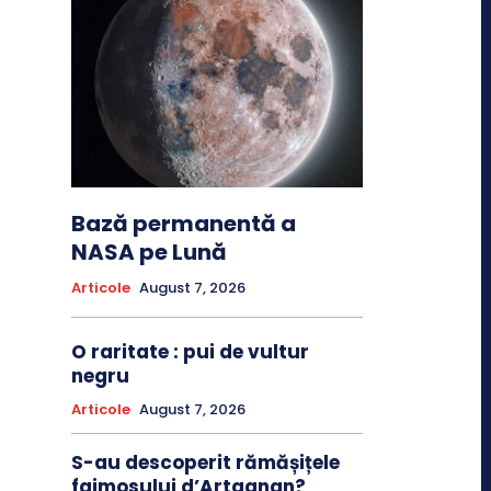
Bază permanentă a
NASA pe Lună
Articole
August 7, 2026
O raritate : pui de vultur
negru
Articole
August 7, 2026
S-au descoperit rămășițele
faimosului d’Artagnan?