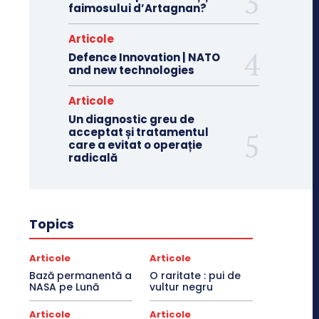
faimosului d’Artagnan?
Articole
Defence Innovation | NATO
and new technologies
Articole
Un diagnostic greu de
acceptat și tratamentul
care a evitat o operație
radicală
Topics
Articole
Articole
Bază permanentă a
O raritate : pui de
NASA pe Lună
vultur negru
Articole
Articole