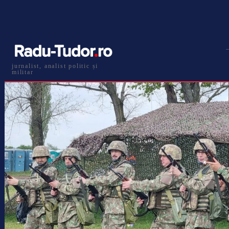
jurnalist, analist politic și
militar