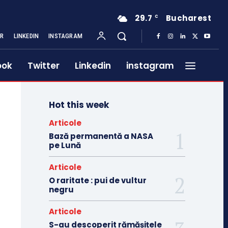
29.7
Bucharest
C
ER
LINKEDIN
INSTAGRAM
ook
Twitter
Linkedin
instagram
Hot this week
Articole
Bază permanentă a NASA
pe Lună
Articole
O raritate : pui de vultur
negru
Articole
S-au descoperit rămășițele