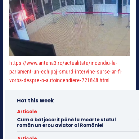
https://www.antena3.ro/actualitate/incendiu-la-
parlament-un-echipaj-smurd-intervine-surse-ar-fi-
vorba-despre-o-autoincendiere-721848.html
Hot this week
Articole
Cum a batjocorit până la moarte statul
român un erou aviator al României
Articole