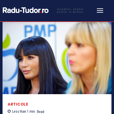
jurnalist, analist
politic si militar
ARTICOLE
Less than 1
min.
Read