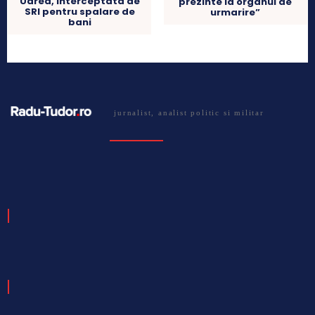
Udrea, interceptata de
prezinte la organul de
SRI pentru spalare de
urmarire”
bani
jurnalist, analist politic si militar