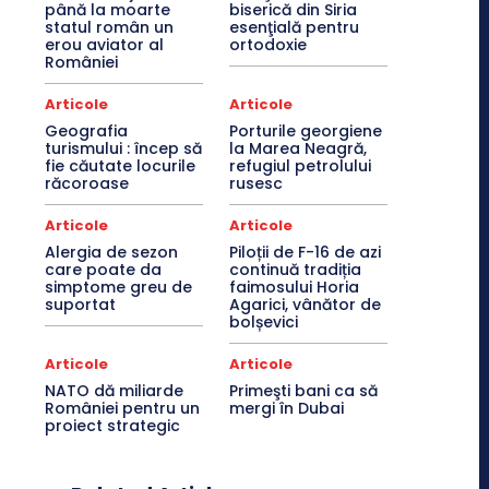
până la moarte
biserică din Siria
statul român un
esenţială pentru
erou aviator al
ortodoxie
României
Articole
Articole
Geografia
Porturile georgiene
turismului : încep să
la Marea Neagră,
fie căutate locurile
refugiul petrolului
răcoroase
rusesc
Articole
Articole
Alergia de sezon
Piloții de F-16 de azi
care poate da
continuă tradiția
simptome greu de
faimosului Horia
suportat
Agarici, vânător de
bolșevici
Articole
Articole
NATO dă miliarde
Primeşti bani ca să
României pentru un
mergi în Dubai
proiect strategic