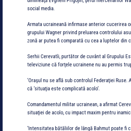
dimineaţă Evgheni Prigojin, şeful mercenarilor Wa
social media.
Armata ucraineană infirmase anterior cucerirea or
grupului Wagner privind preluarea controlului asup
zonă ar putea fi comparată cu cea a luptelor din c
Serhii Cerevatîi, purtător de cuvânt al Grupului Est
televiziune că forţele ucrainene nu au permis trup
‘Oraşul nu se află sub controlul Federaţiei Ruse.
că ‘situaţia este complicată acolo’.
Comandamentul militar ucrainean, a afirmat Cerevat
situaţiei de acolo, cu impact maxim pentru inamic 
‘Intensitatea bătăliilor de lângă Bahmut poate fi 