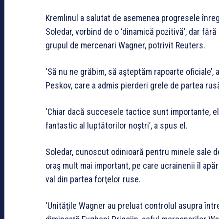
Kremlinul a salutat de asemenea progresele înregis
Soledar, vorbind de o ‘dinamică pozitivă’, dar făr
grupul de mercenari Wagner, potrivit Reuters.
‘Să nu ne grăbim, să aşteptăm rapoarte oficiale’, a
Peskov, care a admis pierderi grele de partea rus
‘Chiar dacă succesele tactice sunt importante, ele
fantastic al luptătorilor noştri’, a spus el.
Soledar, cunoscut odinioară pentru minele sale d
oraş mult mai important, pe care ucrainenii îl apăr
val din partea forţelor ruse.
‘Unităţile Wagner au preluat controlul asupra între