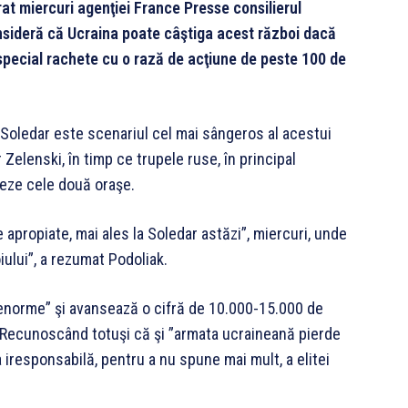
rat miercuri agenţiei France Presse consilierul
nsideră că Ucraina poate câştiga acest război dacă
 special rachete cu o rază de acţiune de peste 100 de
 Soledar este scenariul cel mai sângeros al acestui
 Zelenski, în timp ce trupele ruse, în principal
reze cele două oraşe.
e apropiate, mai ales la Soledar astăzi”, miercuri, unde
iului”, a rezumat Podoliak.
 ”enorme” şi avansează o cifră de 10.000-15.000 de
ă. Recunoscând totuşi că şi ”armata ucraineană pierde
a iresponsabilă, pentru a nu spune mai mult, a elitei