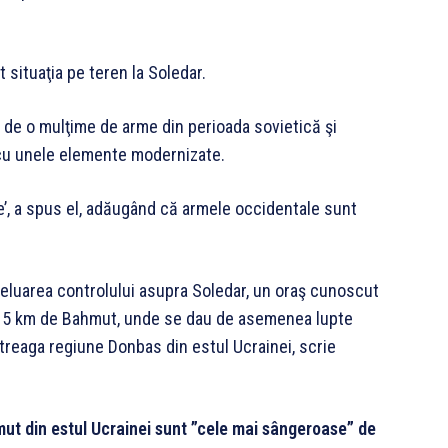
 situaţia pe teren la Soledar.
că de o mulţime de arme din perioada sovietică şi
, cu unele elemente modernizate.
e’, a spus el, adăugând că armele occidentale sunt
eluarea controlului asupra Soledar, un oraş cunoscut
v 15 km de Bahmut, unde se dau de asemenea lupte
treaga regiune Donbas din estul Ucrainei, scrie
mut din estul Ucrainei sunt ”cele mai sângeroase” de