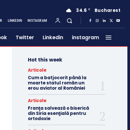
34.6
Bucharest
C
ER
LINKEDIN
INSTAGRAM
ook
Twitter
Linkedin
instagram
Hot this week
Articole
Cum a batjocorit până la
moarte statul român un
erou aviator al României
Articole
Franţa salvează o biserică
din Siria esenţială pentru
ortodoxie