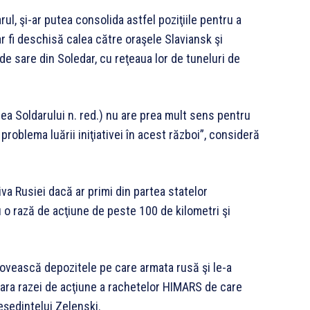
ul, şi-ar putea consolida astfel poziţiile pentru a
-ar fi deschisă calea către oraşele Slaviansk şi
e sare din Soledar, cu reţeaua lor de tuneluri de
ea Soldarului n. red.) nu are prea mult sens pentru
roblema luării iniţiativei în acest război”, consideră
va Rusiei dacă ar primi din partea statelor
 o rază de acţiune de peste 100 de kilometri şi
ovească depozitele pe care armata rusă şi le-a
 afara razei de acţiune a rachetelor HIMARS de care
eşedintelui Zelenski.