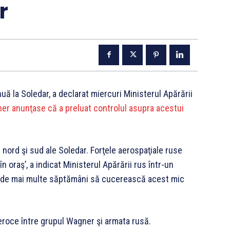
r
uă la Soledar, a declarat miercuri Ministerul Apărării
ner anunţase că a preluat controlul asupra acestui
 nord şi sud ale Soledar. Forţele aerospaţiale ruse
n oraş’, a indicat Ministerul Apărării rus într-un
ă de mai multe săptămâni să cucerească acest mic
feroce între grupul Wagner şi armata rusă.