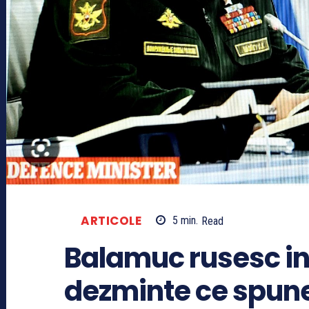
ARTICOLE
5
min.
Read
Balamuc rusesc in
dezminte ce spun