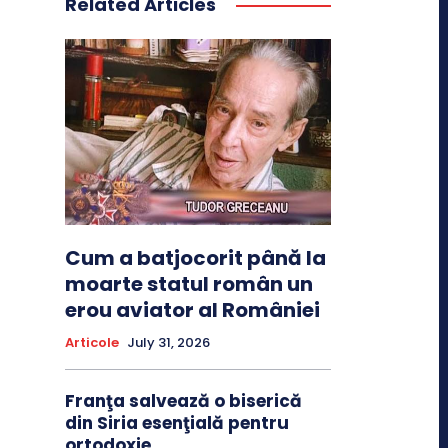
Related Articles
Cum a batjocorit până la
moarte statul român un
erou aviator al României
Articole
July 31, 2026
Franţa salvează o biserică
din Siria esenţială pentru
ortodoxie