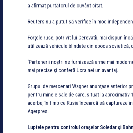
a afirmat purtătorul de cuvânt citat.
Reuters nu a putut să verifice în mod independent
Forţele ruse, potrivit lui Cerevatîi, mai dispun în
utilizează vehicule blindate din epoca sovietică
‘Partenerii noştri ne furnizează arme mai modern
mai precise şi conferă Ucrainei un avantaj.
Grupul de mercenari Wagner anunţase anterior pr
pentru minele sale de sare, situat la aproximati
acerbe, în timp ce Rusia încearcă să captureze în
Agerpres.
Luptele pentru controlul oraşelor Soledar şi Bah