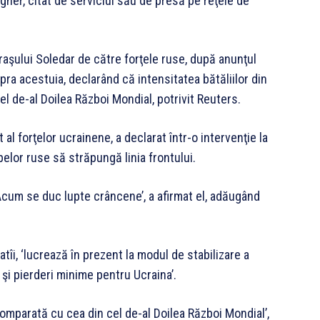
gner, citat de serviciul său de presă pe reţele de
aşului Soledar de către forţele ruse, după anunţul
ra acestuia, declarând că intensitatea bătăliilor din
el de-al Doilea Război Mondial, potrivit Reuters.
 al forţelor ucrainene, a declarat într-o intervenţie la
elor ruse să străpungă linia frontului.
 Acum se duc lupte crâncene’, a afirmat el, adăugând
îi, ‘lucrează în prezent la modul de stabilizare a
şi pierderi minime pentru Ucraina’.
comparată cu cea din cel de-al Doilea Război Mondial’,