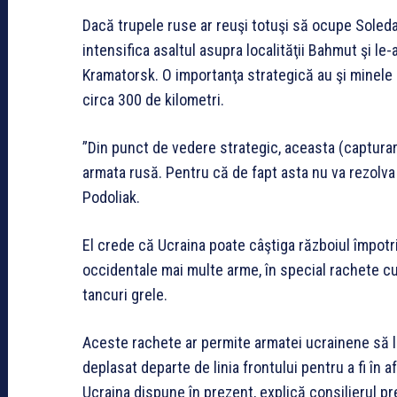
Dacă trupele ruse ar reuşi totuşi să ocupe Soledar
intensifica asaltul asupra localităţii Bahmut şi le
Kramatorsk. O importanţa strategică au şi minele d
circa 300 de kilometri.
”Din punct de vedere strategic, aceasta (capturar
armata rusă. Pentru că de fapt asta nu va rezolva p
Podoliak.
El crede că Ucraina poate câştiga războiul împotri
occidentale mai multe arme, în special rachete cu
tancuri grele.
Aceste rachete ar permite armatei ucrainene să l
deplasat departe de linia frontului pentru a fi în
Ucraina dispune în prezent, explică consilierul pr