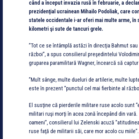
când a început invazia rusă în februarie, a decla
prezidenţial ucrainean Mihailo Podoliak, care co
statele occidentale i-ar oferi mai multe arme, în
kilometri şi sute de tancuri grele.
”Tot ce se întâmplă astăzi în direcţia Bahmut sau
război”, a spus consilierul preşedintelui Volodimir
gruparea paramilitară Wagner, încearcă să captu
”Mult sânge, multe dueluri de artilerie, multe lupt
este în prezent ”punctul cel mai fierbinte al războ
El susţine că pierderile militare ruse acolo sunt
militari ruşi morţi în acea zonă începând din var
oameni”, consilierul lui Zelenski acuză ”atitudine
ruse faţă de militarii săi, care mor acolo cu miile”.