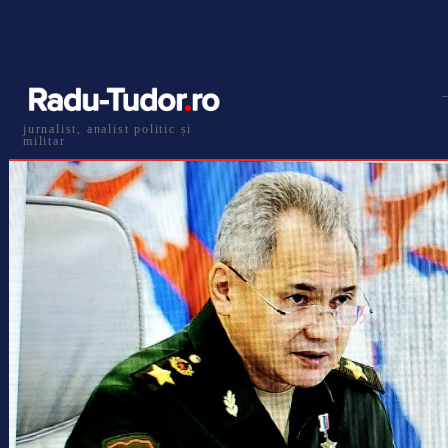
jurnalist, analist politic și
militar