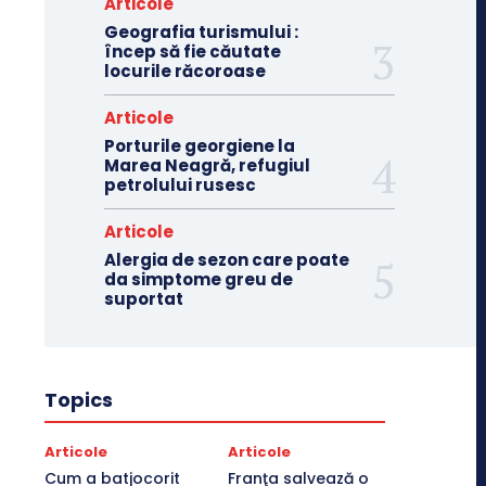
Articole
Geografia turismului :
încep să fie căutate
locurile răcoroase
Articole
Porturile georgiene la
Marea Neagră, refugiul
petrolului rusesc
Articole
Alergia de sezon care poate
da simptome greu de
suportat
Topics
Articole
Articole
Cum a batjocorit
Franţa salvează o