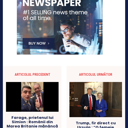
ARTICOLUL PRECEDENT
ARTICOLUL URMĂTOR
Farage, prietenul lui
Simion : Românii din
Trump, fir direct cu
Marea Britanie mănâncă
Ursula : “O femeie