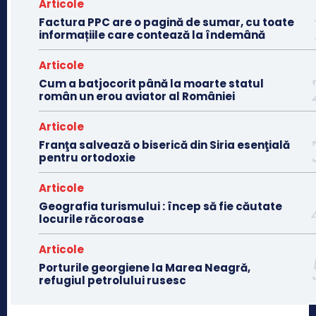
Articole
Factura PPC are o pagină de sumar, cu toate
informațiile care contează la îndemână
Articole
Cum a batjocorit până la moarte statul
român un erou aviator al României
Articole
Franţa salvează o biserică din Siria esenţială
pentru ortodoxie
Articole
Geografia turismului : încep să fie căutate
locurile răcoroase
Articole
Porturile georgiene la Marea Neagră,
refugiul petrolului rusesc