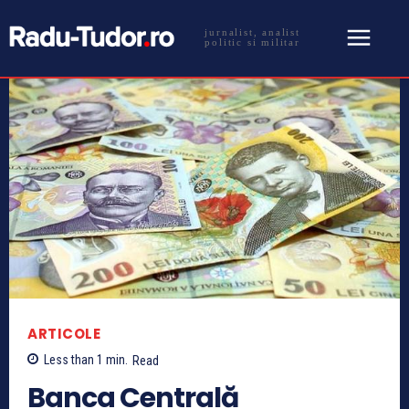
jurnalist, analist
politic si militar
ARTICOLE
Less than 1
min.
Read
Banca Centrală