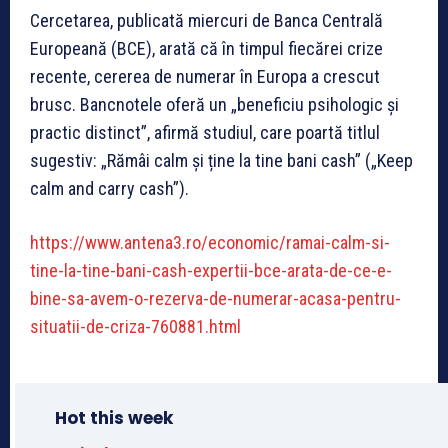
Cercetarea, publicată miercuri de Banca Centrală
Europeană (BCE), arată că în timpul fiecărei crize
recente, cererea de numerar în Europa a crescut
brusc. Bancnotele oferă un „beneficiu psihologic și
practic distinct”, afirmă studiul, care poartă titlul
sugestiv: „Rămâi calm și ține la tine bani cash” („Keep
calm and carry cash”).
https://www.antena3.ro/economic/ramai-calm-si-
tine-la-tine-bani-cash-expertii-bce-arata-de-ce-e-
bine-sa-avem-o-rezerva-de-numerar-acasa-pentru-
situatii-de-criza-760881.html
Hot this week