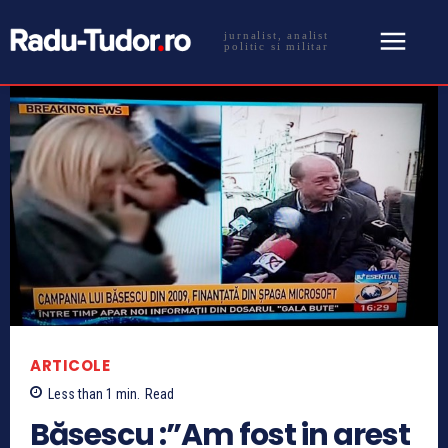
jurnalist, analist
politic si militar
ARTICOLE
Less than 1
min.
Read
Băsescu :”Am fost in arest