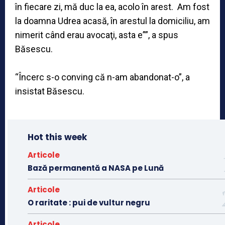
în fiecare zi, mă duc la ea, acolo în arest. Am fost
la doamna Udrea acasă, în arestul la domiciliu, am
nimerit când erau avocaţi, asta e””, a spus
Băsescu.
“Încerc s-o conving că n-am abandonat-o”, a
insistat Băsescu.
Hot this week
Articole
Bază permanentă a NASA pe Lună
Articole
O raritate : pui de vultur negru
Articole