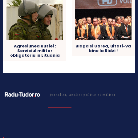
Agresiunea Rusiei :
Blaga si Udrea, uitati-va
Serviciul militar
bine la Ridzi !
obligatoriu in Lituania
jurnalist, analist politic si militar