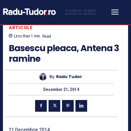
jurnalist, analist
politic si militar
ARTICOLE
Less than 1
min.
Read
Basescu pleaca, Antena 3
ramine
By
Radu Tudor
December 21, 2014
21 Decembrie 2014.