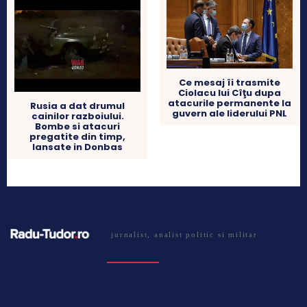
Ce mesaj îi trasmite
Ciolacu lui Cîţu dupa
atacurile permanente la
Rusia a dat drumul
guvern ale liderului PNL
cainilor razboiului.
Bombe si atacuri
pregatite din timp,
lansate in Donbas
jurnalist, analist politic si militar