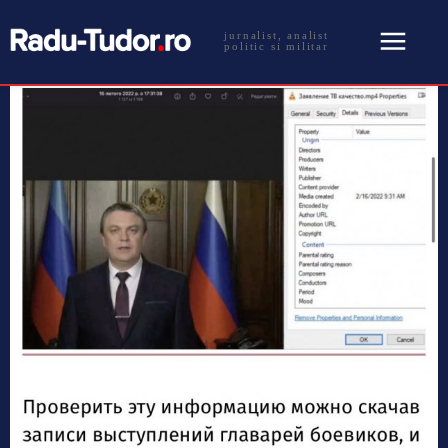
jurnalist, analist
politic si militar