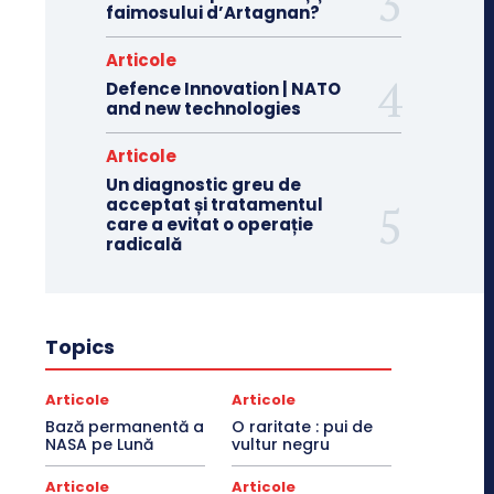
faimosului d’Artagnan?
Articole
Defence Innovation | NATO
and new technologies
Articole
Un diagnostic greu de
acceptat și tratamentul
care a evitat o operație
radicală
Topics
Articole
Articole
Bază permanentă a
O raritate : pui de
NASA pe Lună
vultur negru
Articole
Articole