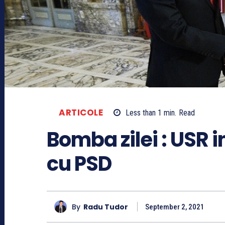
ARTICOLE
Less than 1
min.
Read
Bomba zilei : USR 
cu PSD
By
Radu Tudor
September 2, 2021