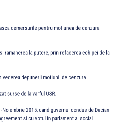
neasca demersurile pentru motiunea de cenzura
 si ramanerea la putere, prin refacerea echipei de la
n vederea depunerii motiunii de cenzura.
zat surse de la varful USR.
ie-Noiembrie 2015, cand guvernul condus de Dacian
n agreement si cu votul in parlament al social