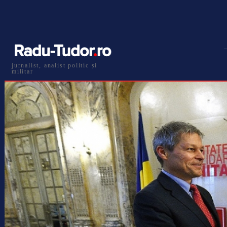
jurnalist, analist politic și
militar