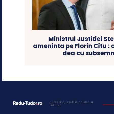
Ministrul Justitiei Ste
ameninta pe Florin Citu : 
dea cu subsemn
jurnalist, analist politic si
militar