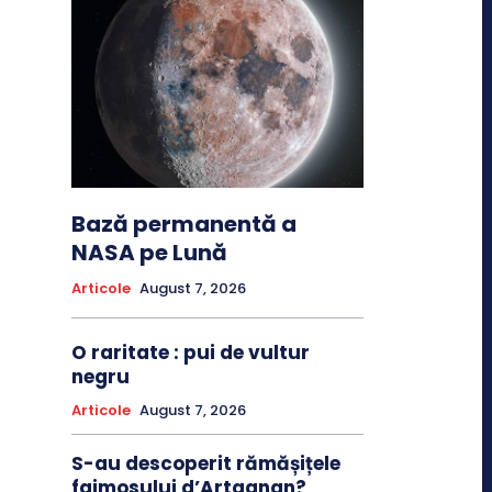
Bază permanentă a
NASA pe Lună
Articole
August 7, 2026
O raritate : pui de vultur
negru
Articole
August 7, 2026
S-au descoperit rămășițele
faimosului d’Artagnan?