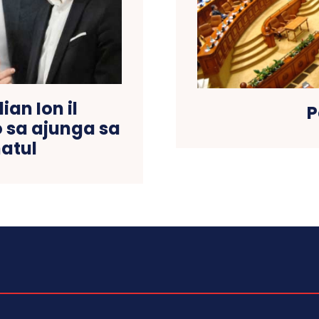
lian Ion il
P
o sa ajunga sa
atul