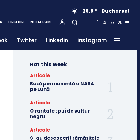
28.8
Bucharest
C
ER
LINKEDIN
INSTAGRAM
ook
Twitter
Linkedin
instagram
Hot this week
Articole
Bază permanentă a NASA
pe Lună
Articole
O raritate : pui de vultur
negru
Articole
S-au descoperit rămășițele