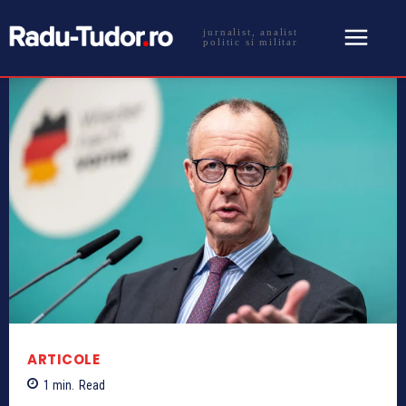
jurnalist, analist
politic si militar
ARTICOLE
1
min.
Read