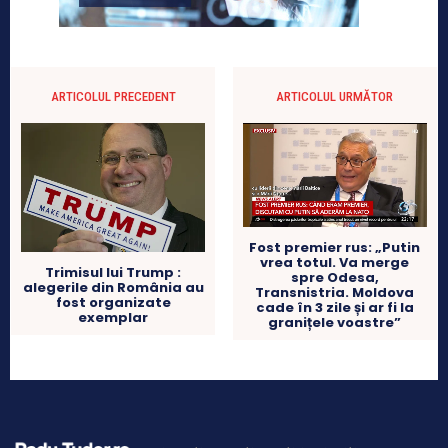
ARTICOLUL PRECEDENT
ARTICOLUL URMĂTOR
Fost premier rus: „Putin
vrea totul. Va merge
Trimisul lui Trump :
spre Odesa,
alegerile din România au
Transnistria. Moldova
fost organizate
cade în 3 zile și ar fi la
exemplar
granițele voastre”