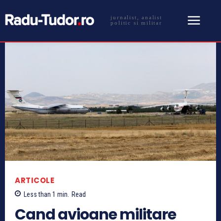
jurnalist, analist
politic si militar
ARTICOLE
Less than 1
min.
Read
Cand avioane militare