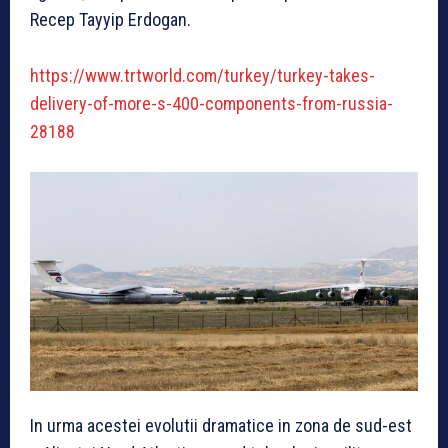
Recep Tayyip Erdogan.
https://www.trtworld.com/turkey/turkey-takes-
delivery-of-more-s-400-components-from-russia-
28188
In urma acestei evolutii dramatice in zona de sud-est