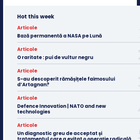
Hot this week
Articole
Bază permanentă a NASA pe Lună
Articole
O raritate : pui de vultur negru
Articole
S-au descoperit rămășițele faimosului
d’Artagnan?
Articole
Defence Innovation | NATO and new
technologies
Articole
Un diagnostic greu de acceptat și
tratamentul care a evitat o operație radicală