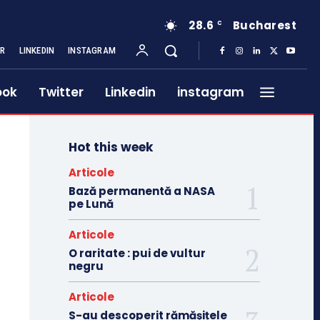
28.6
Bucharest
C
ER
LINKEDIN
INSTAGRAM
ook
Twitter
Linkedin
instagram
Hot this week
Articole
Bază permanentă a NASA
pe Lună
Articole
O raritate : pui de vultur
negru
Articole
S-au descoperit rămășițele