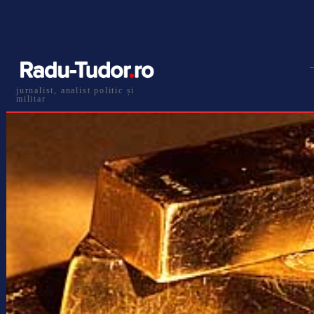
jurnalist, analist politic și
militar