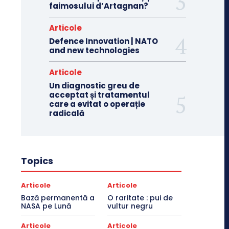
faimosului d’Artagnan?
Articole
Defence Innovation | NATO
and new technologies
Articole
Un diagnostic greu de
acceptat și tratamentul
care a evitat o operație
radicală
Topics
Articole
Articole
Bază permanentă a
O raritate : pui de
NASA pe Lună
vultur negru
Articole
Articole