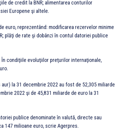
iile de credit la BNR; alimentarea conturilor
siei Europene şi altele.
 de euro, reprezentând: modificarea rezervelor minime
R; plăţi de rate şi dobânzi în contul datoriei publice
n condiţiile evoluţiilor preţurilor internaţionale,
uro.
s aur) la 31 decembrie 2022 au fost de 52,305 miliarde
embrie 2022 şi de 45,831 miliarde de euro la 31
atoriei publice denominate în valută, directe sau
ca 147 milioane euro, scrie Agerpres.