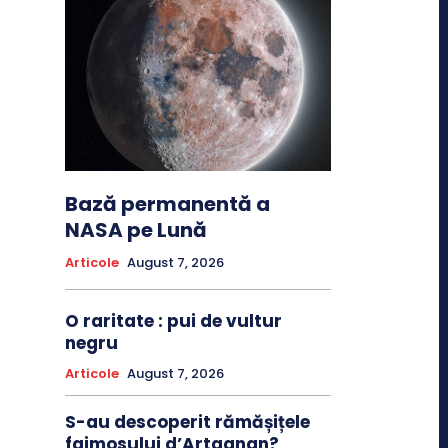
Bază permanentă a
NASA pe Lună
Articole
August 7, 2026
O raritate : pui de vultur
negru
Articole
August 7, 2026
S-au descoperit rămășițele
faimosului d’Artagnan?