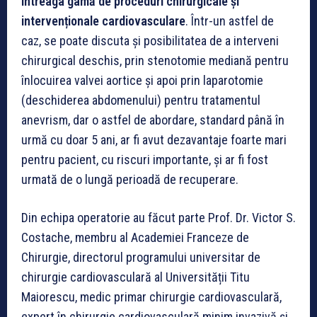
întreaga gamă de proceduri chirurgicale și
intervenționale cardiovasculare
. Într-un astfel de
caz, se poate discuta și posibilitatea de a interveni
chirurgical deschis, prin stenotomie mediană pentru
înlocuirea valvei aortice și apoi prin laparotomie
(deschiderea abdomenului) pentru tratamentul
anevrism, dar o astfel de abordare, standard până în
urmă cu doar 5 ani, ar fi avut dezavantaje foarte mari
pentru pacient, cu riscuri importante, și ar fi fost
urmată de o lungă perioadă de recuperare.
Din echipa operatorie au făcut parte Prof. Dr. Victor S.
Costache, membru al Academiei Franceze de
Chirurgie, directorul programului universitar de
chirurgie cardiovasculară al Universității Titu
Maiorescu, medic primar chirurgie cardiovasculară,
expert în chirurgie cardiovasculară minim invazivă și