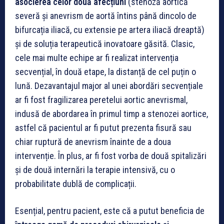
asocierea celor două afecțiuni
(stenoză aortică
severă și anevrism de aortă întins până dincolo de
bifurcația iliacă, cu extensie pe artera iliacă dreaptă)
și de soluția terapeutică inovatoare găsită. Clasic,
cele mai multe echipe ar fi realizat intervenția
secvențial, în două etape, la distanță de cel puțin o
lună. Dezavantajul major al unei abordări secvențiale
ar fi fost fragilizarea peretelui aortic anevrismal,
indusă de abordarea în primul timp a stenozei aortice,
astfel că pacientul ar fi putut prezenta fisură sau
chiar ruptură de anevrism înainte de a doua
intervenție. În plus, ar fi fost vorba de două spitalizări
și de două internări la terapie intensivă, cu o
probabilitate dublă de complicații.
Esențial, pentru pacient, este că a putut beneficia de