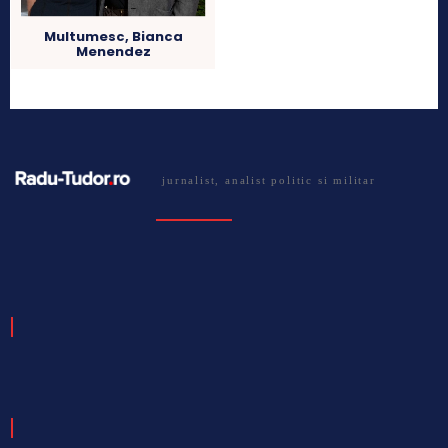
Multumesc, Bianca
Menendez
jurnalist, analist politic si militar