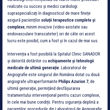
realizate cu succes și medici cardiologi
supraspecializați în diagnosticul de mare finețe
asigură pacienților
soluții terapeutice complete și
complexe
, minim invazive (video-asistate sau
endovasculare transcateter) ori de câte ori acest
lucru este posibil, cum a fost și în cazul de mai sus.
Intervenția a fost posibilă la Spitalul Clinic SANADOR
și datorită dotărilor cu
echipamente și tehnologii
medicale de ultimă generație
. Laboratorul de
Angiografie este singurul din România dotat cu două
angiografe ultraperformante
Philips Azurion 7
, de
ultimă generație, permițând desfășurarea
tratamentului intervențional pentru cazuri complexe,
în cele mai bune condiții. Pentru siguranța deplină a
pacienților, procedurile din Laboratorul de Angiografie