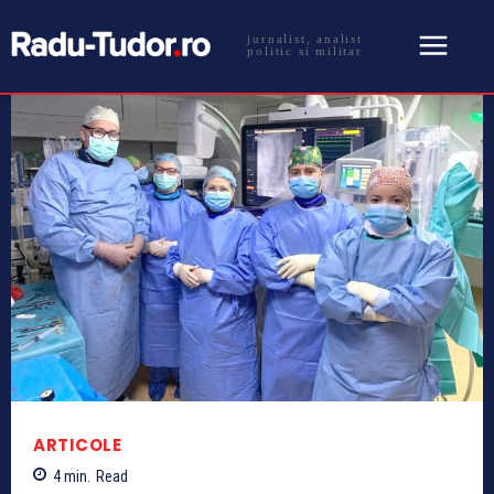
jurnalist, analist
politic si militar
ARTICOLE
4
min.
Read