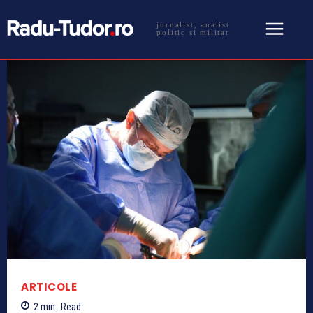
jurnalist, analist
politic si militar
ARTICOLE
2
min.
Read