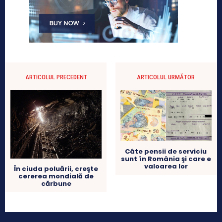
ARTICOLUL PRECEDENT
ARTICOLUL URMĂTOR
Câte pensii de serviciu
sunt în România şi care e
valoarea lor
În ciuda poluării, creşte
cererea mondială de
cărbune