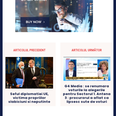
ARTICOLUL PRECEDENT
ARTICOLUL URMĂTOR
G4 Media : se renumara
voturile la alegerile
pentru Sectorul 1. Antena
Seful diplomatiei UE,
3 : procurorul a aflat ca
victima propriilor
lipsesc sute de voturi
slabiciuni si neputinte