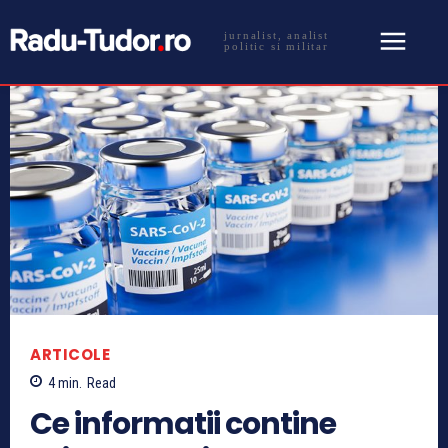
jurnalist, analist
politic si militar
ARTICOLE
4
min.
Read
Ce informatii contine