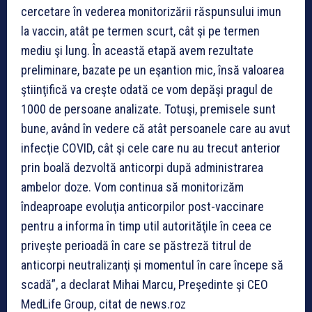
cercetare în vederea monitorizării răspunsului imun
la vaccin, atât pe termen scurt, cât şi pe termen
mediu şi lung. În această etapă avem rezultate
preliminare, bazate pe un eşantion mic, însă valoarea
ştiinţifică va creşte odată ce vom depăşi pragul de
1000 de persoane analizate. Totuşi, premisele sunt
bune, având în vedere că atât persoanele care au avut
infecţie COVID, cât şi cele care nu au trecut anterior
prin boală dezvoltă anticorpi după administrarea
ambelor doze. Vom continua să monitorizăm
îndeaproape evoluţia anticorpilor post-vaccinare
pentru a informa în timp util autorităţile în ceea ce
priveşte perioadă în care se păstreză titrul de
anticorpi neutralizanţi şi momentul în care începe să
scadă”, a declarat Mihai Marcu, Preşedinte şi CEO
MedLife Group, citat de news.roz