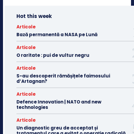
Hot this week
Articole
Bază permanentă a NASA pe Lună
Articole
O raritate : pui de vultur negru
Articole
S-au descoperit rămășițele faimosului
d’Artagnan?
Articole
Defence Innovation | NATO and new
technologies
Articole
Un diagnostic greu de acceptat și
tratamentul care a evitat o operație radicală