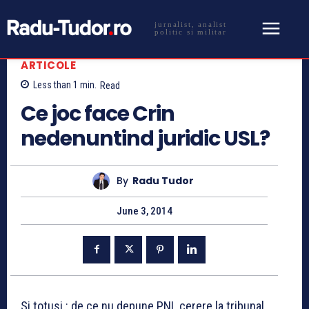
jurnalist, analist
politic si militar
ARTICOLE
Less than 1
min.
Read
Ce joc face Crin
nedenuntind juridic USL?
By
Radu Tudor
June 3, 2014
Si totusi : de ce nu depune PNL cerere la tribunal