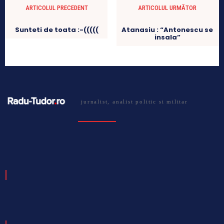
ARTICOLUL PRECEDENT
ARTICOLUL URMĂTOR
Sunteti de toata :-(((((
Atanasiu : “Antonescu se
insala”
jurnalist, analist politic si militar