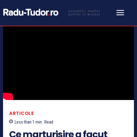
jurnalist, analist
politic si militar
ARTICOLE
Less than 1
min.
Read
Ce marturisire a facut