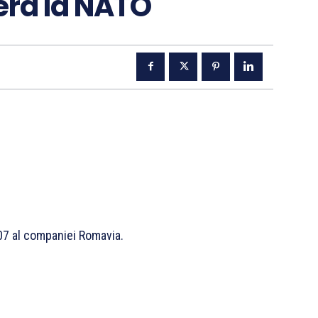
ra la NATO
07 al companiei Romavia.