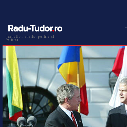
jurnalist, analist politic și
militar