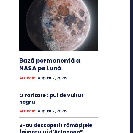
Bază permanentă a
NASA pe Lună
Articole
August 7, 2026
O raritate : pui de vultur
negru
Articole
August 7, 2026
S-au descoperit rămășițele
faimosului d’Artagnan?