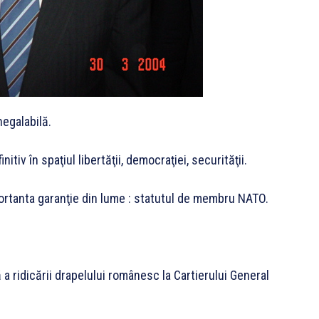
egalabilă.
tiv în spaţiul libertăţii, democraţiei, securităţii.
mportanta garanţie din lume : statutul de membru NATO.
a ridicării drapelului românesc la Cartierului General