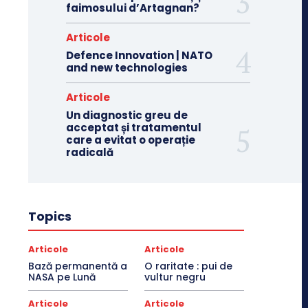
faimosului d’Artagnan?
Articole
Defence Innovation | NATO
and new technologies
Articole
Un diagnostic greu de
acceptat și tratamentul
care a evitat o operație
radicală
Topics
Articole
Articole
Bază permanentă a
O raritate : pui de
NASA pe Lună
vultur negru
Articole
Articole