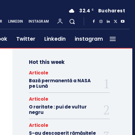
32.4
Bucharest
C
ER
LINKEDIN
INSTAGRAM
ook
Twitter
Linkedin
instagram
Hot this week
Articole
Bază permanentă a NASA
pe Lună
Articole
O raritate : pui de vultur
negru
Articole
S-au descoperit rămășițele