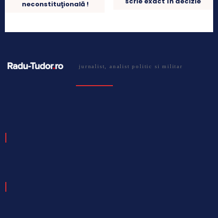
scrie exact în decizie
neconstituţională !
jurnalist, analist politic si militar