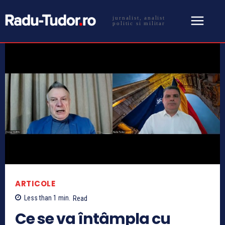
jurnalist, analist
politic si militar
ARTICOLE
Less than 1
min.
Read
Ce se va întâmpla cu