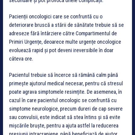
secundare și pot provoca unele complicații.
Pacienții oncologici care se confruntă cu o
deteriorare bruscă a stării de sănătate trebuie să se
adreseze fără întârziere către Compartimentul de
Primiri Urgențe, deoarece multe urgențe oncologice
evoluează rapid și pot deveni ireversibile în doar
câteva ore.
Pacientul trebuie să încerce să rămână calm până
primește ajutorul medical necesar, pentru că stresul
poate agrava simptomele resimțite. De asemenea, în
cazul în care pacientul oncologic se confruntă cu
simptome neurologice, precum dureri de cap severe
sau convulsii, este indicat să stea întins și să evite
mișcările bruște, pentru a ajuta astfel la reducerea
presiunii intracraniene, până beneficiază de ajutor