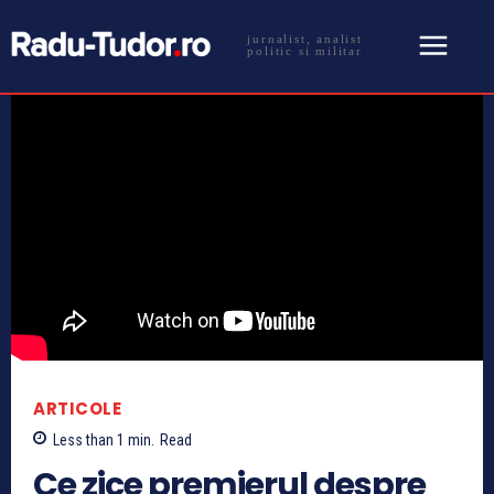
jurnalist, analist
politic si militar
ARTICOLE
Less than 1
min.
Read
Ce zice premierul despre