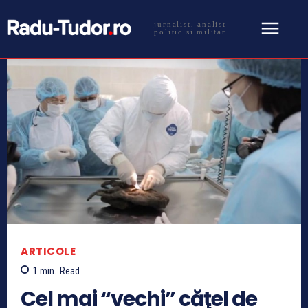
jurnalist, analist
politic si militar
ARTICOLE
1
min.
Read
Cel mai “vechi” căţel de