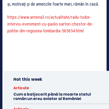
și, motivați și de amenzile foarte mari, rămân în casă.
https://www.antena3.ro/actualitate/radu-tudor-
interviu-eveniment-cu-paolo-sartori-chestor-de-
politie-din-regiunea-lombardia-565654.html
Hot this week
Articole
Cum a batjocorit până la moarte statul
român un erou aviator al României