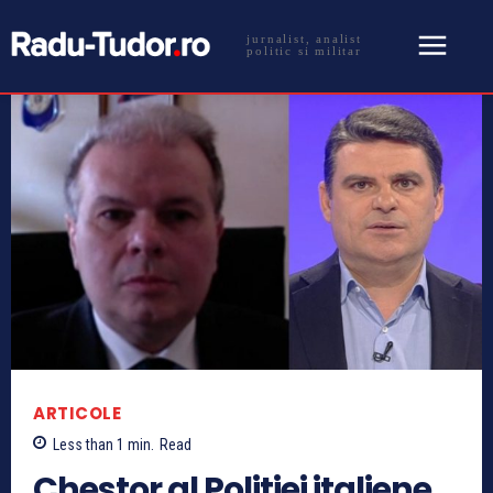
jurnalist, analist
politic si militar
ARTICOLE
Less than 1
min.
Read
Chestor al Politiei italiene,