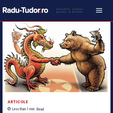
jurnalist, analist
politic si militar
ARTICOLE
Less than 1
min.
Read