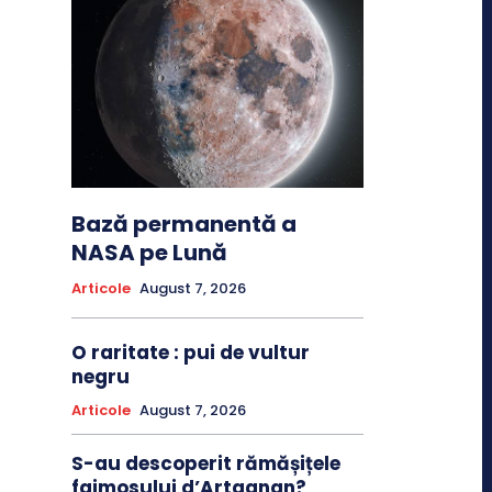
Bază permanentă a
NASA pe Lună
Articole
August 7, 2026
O raritate : pui de vultur
negru
Articole
August 7, 2026
S-au descoperit rămășițele
faimosului d’Artagnan?