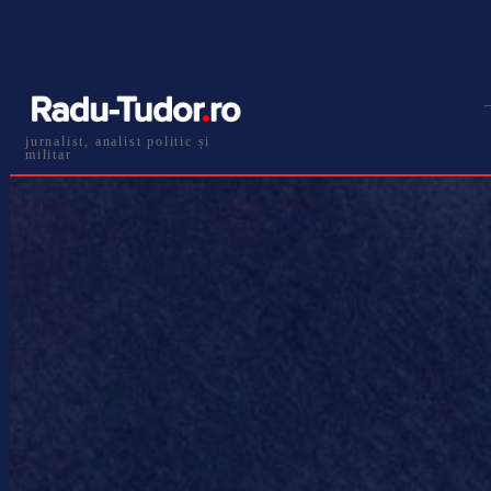
jurnalist, analist politic și
militar