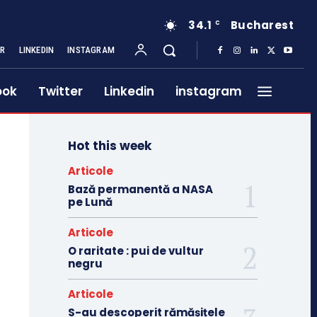
34.1
Bucharest
C
ER
LINKEDIN
INSTAGRAM
ook
Twitter
Linkedin
instagram
Hot this week
Articole
Bază permanentă a NASA
pe Lună
Articole
O raritate : pui de vultur
negru
Articole
S-au descoperit rămășițele