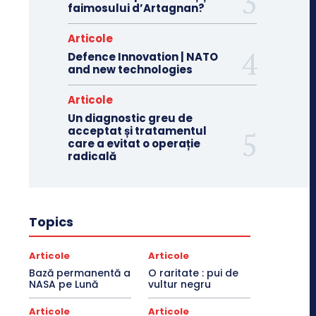
faimosului d’Artagnan?
Articole
Defence Innovation | NATO
and new technologies
Articole
Un diagnostic greu de
acceptat și tratamentul
care a evitat o operație
radicală
Topics
Articole
Articole
Bază permanentă a
O raritate : pui de
NASA pe Lună
vultur negru
Articole
Articole