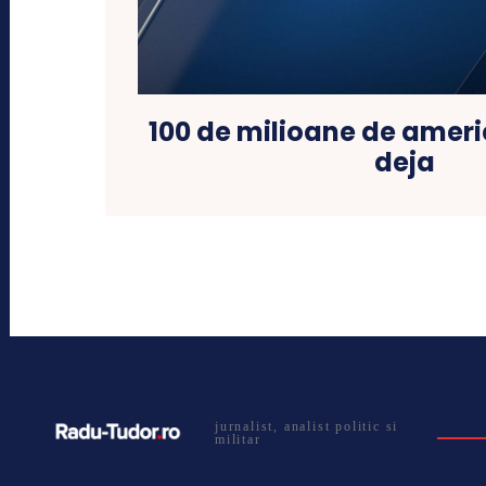
100 de milioane de ameri
deja
jurnalist, analist politic si
militar