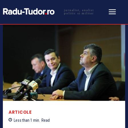
jurnalist, analist
politic si militar
ARTICOLE
Less than 1
min.
Read