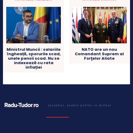
Ministrul Muncii : salariile
NATO are un nou
îngheață, sporurile scad,
Comandant Suprem al
unele pensii scad. Nu se
Forţelor Aliate
indexează cu rata
inflației
jurnalist, analist politic si militar