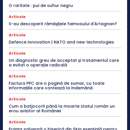
O raritate : pui de vultur negru
Articole
S-au descoperit rămășițele faimosului d’Artagnan?
Articole
Defence Innovation | NATO and new technologies
Articole
Un diagnostic greu de acceptat și tratamentul care
a evitat o operație radicală
Articole
Factura PPC are o pagină de sumar, cu toate
informațiile care contează la îndemână
Articole
Cum a batjocorit până la moarte statul român un
erou aviator al României
Articole
Franţa salvează o biserică din Siria esenţială pentru