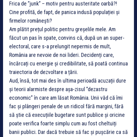
Frica de ”junk” – motiv pentru austeritate oarbă?!
Cine profită, de fapt, de panica indusă populației și
firmelor românești?
Am plătit prețul politic pentru greșelile mele. Am
făcut un pas în spate, convins că, după un an super-
electoral, care s-a prelungit nepermis de mult,
România are nevoie de noi lideri. Decidenți care,
încărcați cu energie și credibilitate, să poată continua
traiectoria de dezvoltare a țării.
Aud, însă, tot mai des în ultima perioadă acuzații dure
și teorii alarmiste despre așa-zisul ”dezastru
economic” în care am lăsat România. Unii văd că îmi
fac și plângeri penale de un ridicol fără margini, fără
să știe că execuțiile bugetare sunt publice și oricine
poate verifica foarte simplu cum au fost cheltuiți
banii publici. Dar dacă trebuie să fac și pușcărie ca să