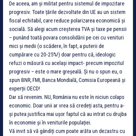
De aceea, am și militat pentru sistemul de impozitare
progresiv. Toate țările dezvoltate din UE au un sistem
fiscal echitabil, care reduce polarizarea economică și
socială. Să alegi acum creșterea TVA și taxe pe pensii
– punând toată povara consolidării pe cei cu venituri
mici și medii (o scădere, în fapt, a puterii de
cumpărare cu 20-25%!) doar pentru că, ideologic
refuzi o măsură cu același impact- precum impozitul
progresiv – este o mare greșeală. Și nu o spun eu, o
spun BNR, FMI, Banca Mondială, Comisia Europeană și
experții OECD!
Dar să revenim. NU, România nu este în niciun colaps
economic. Doar unii ar vrea să credeți asta, pentru a-
și putea justifica mai ușor faptul că au intrat cu drujba
în economie și în veniturile populației.
Vă invit să vă gândiți cum poate arăta un dezastru cu