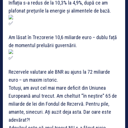
Inflația s-a redus de la 10,3% la 4,9%, după ce am
plafonat prețurile la energie și alimentele de bază.
Am lăsat în Trezorerie 10,6 miliarde euro – dublu față
de momentul preluării guvernării.
Rezervele valutare ale BNR au ajuns la 72 miliarde
euro – un maxim istoric.
Totuși, am avut cel mai mare deficit din Uniunea
Europeană anul trecut. Am cheltuit ”în neștire” 65 de
miliarde de lei din Fondul de Rezervă. Pentru pile,
amante, sinecuri. Ați auzit deja asta. Dar oare este
adevărat?!
Adevărul este că anul trecut NU s-a făcut nicio