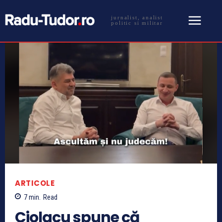
jurnalist, analist
politic si militar
ARTICOLE
7
min.
Read
Ciolacu spune că