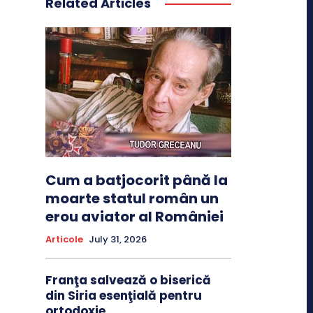
Related Articles
Cum a batjocorit până la
moarte statul român un
erou aviator al României
Articole
July 31, 2026
Franţa salvează o biserică
din Siria esenţială pentru
ortodoxie