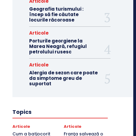
Articole
Geografia turismului :
încep să fie căutate
locurile răcoroase
Articole
Porturile georgiene la
Marea Neagră, refugiul
petrolului rusesc
Articole
Alergia de sezon care poate
da simptome greu de
suportat
Topics
Articole
Articole
Cum a batjocorit
Franţa salvează o