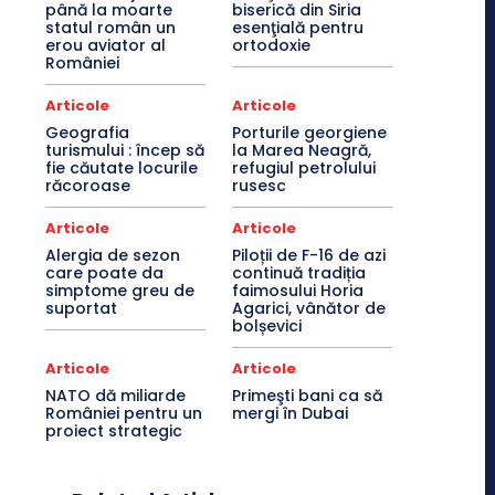
până la moarte
biserică din Siria
statul român un
esenţială pentru
erou aviator al
ortodoxie
României
Articole
Articole
Geografia
Porturile georgiene
turismului : încep să
la Marea Neagră,
fie căutate locurile
refugiul petrolului
răcoroase
rusesc
Articole
Articole
Alergia de sezon
Piloții de F-16 de azi
care poate da
continuă tradiția
simptome greu de
faimosului Horia
suportat
Agarici, vânător de
bolșevici
Articole
Articole
NATO dă miliarde
Primeşti bani ca să
României pentru un
mergi în Dubai
proiect strategic