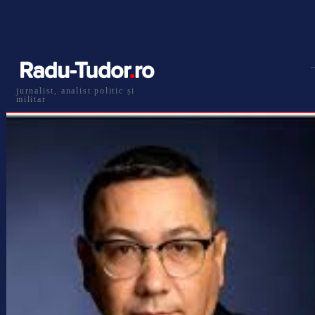
jurnalist, analist politic și
militar