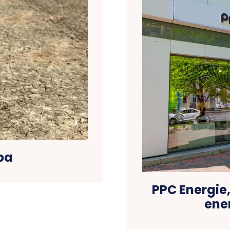
pa
PPC Energie,
ener