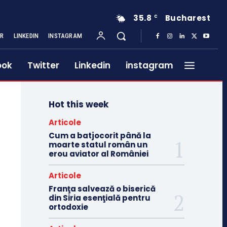
35.8
Bucharest
C
ER
LINKEDIN
INSTAGRAM
ook
Twitter
Linkedin
instagram
Hot this week
Articole
Cum a batjocorit până la
moarte statul român un
erou aviator al României
Articole
Franţa salvează o biserică
din Siria esenţială pentru
ortodoxie