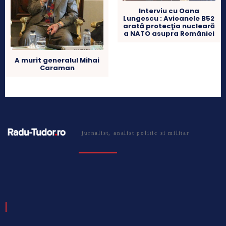
Interviu cu Oana
Lungescu : Avioanele B52
arată protecţia nucleară
a NATO asupra României
A murit generalul Mihai
Caraman
jurnalist, analist politic si militar