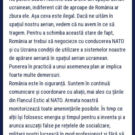
ucrainean, indiferent cât de aproape de România ar
zbura ele. Așa ceva este ilegal. Dacă ne uităm în
spațiul nostru aerian, vedem că nu avem în ce să
tragem. Pentru a schimba această stare de fapt,
România ar trebui să negocieze cu conducerea NATO
și cu Ucraina condiții de utilizare a sistemelor noastre
de apărare aeriană în spațiul aerian ucrainean.
Punerea în practică a unui asemenea plan ar implica
foarte multe demersuri.
România este în siguranță. Suntem în continuă
comunicare și coordonare cu aliații, mai ales cu țările
din Flancul Estic al NATO. Armata noastră
monitorizează toate amenințările posibile. În timp ce
alții își folosesc energia și timpul pentru a inventa și a
arunca acuzații false pe rețelele de socializare,
militarii noștri lucrează în mod profesionist și fără să