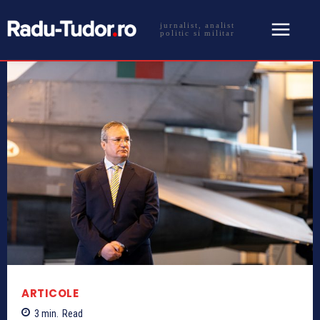
jurnalist, analist
politic si militar
ARTICOLE
3
min.
Read