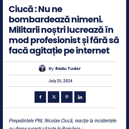
Ciucă : Nu ne
bombardează nimeni.
Militarii noștri lucrează în
mod profesionist și fără să
facă agitație pe internet
By
Radu Tudor
July 25, 2024
Preşedintele PNL Nicolae Ciucă, reacţie la incidentele
cu drone ruseşti căzute în România :