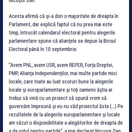
Nicuşor Dan.
Acesta afirmă că şi-a dori o majoritate de dreapta în
Parlament, dar explică faptul că nu prea mai este
timp, întrucât calendarul electoral pentru alegerile
parlamentare spune că alianţele se depun la Biroul
Electoral până în 10 septembrie.
”Avem PNL, avem USR, avem REPER, Forţa Dreptei,
PMP, Alianţa Independenţilor, mai multe partide mici
locale, care toate au luat scoruri bune la alegerile
locale şi europarlamentare şi toţi oamenii ăştia ar
trebui să vină cu un proiect să spună vrem să
guvernăm împreună şi eu nu văd proiectul ăsta (…) Pe
rezultatele de la alegerile europarlamentare şi locale
am văzut o disponibilitate a alegătorilor de dreapta de
a da votul pentru partide”, a mai declarat Nicuşor Dan.