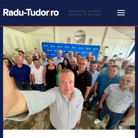
jurnalist, analist
politic si militar