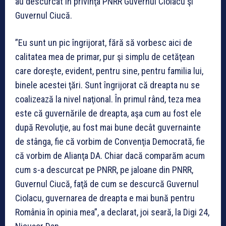
au descurcat în privinţa PNRR Guvernul Ciolacu şi
Guvernul Ciucă.
”Eu sunt un pic îngrijorat, fără să vorbesc aici de
calitatea mea de primar, pur şi simplu de cetăţean
care doreşte, evident, pentru sine, pentru familia lui,
binele acestei ţări. Sunt îngrijorat că dreapta nu se
coalizează la nivel naţional. În primul rând, teza mea
este că guvernările de dreapta, aşa cum au fost ele
după Revoluţie, au fost mai bune decât guvernainte
de stânga, fie că vorbim de Convenţia Democrată, fie
că vorbim de Alianţa DA. Chiar dacă comparăm acum
cum s-a descurcat pe PNRR, pe jaloane din PNRR,
Guvernul Ciucă, faţă de cum se descurcă Guvernul
Ciolacu, guvernarea de dreapta e mai bună pentru
România în opinia mea”, a declarat, joi seară, la Digi 24,