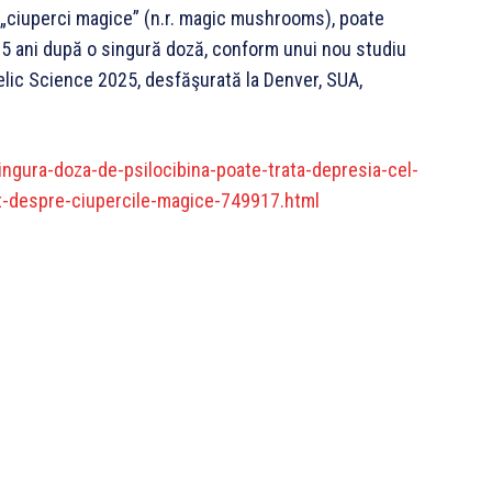
e „ciuperci magice” (n.r. magic mushrooms), poate
n 5 ani după o singură doză, conform unui nou studiu
elic Science 2025, desfăşurată la Denver, SUA,
ingura-doza-de-psilocibina-poate-trata-depresia-cel-
it-despre-ciupercile-magice-749917.html