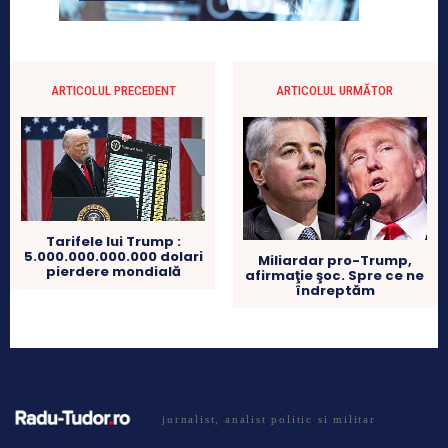
ARTICOLUL PRECEDENT
ARTICOLUL URMĂTOR
Tarifele lui Trump :
5.000.000.000.000 dolari
Miliardar pro-Trump,
pierdere mondială
afirmaţie şoc. Spre ce ne
îndreptăm
jurnalist, analist politic si militar