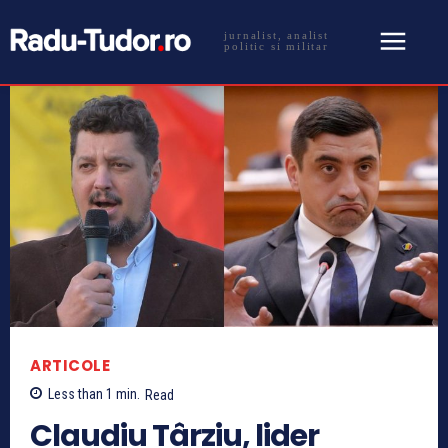
jurnalist, analist
politic si militar
ARTICOLE
Less than 1
min.
Read
Claudiu Târziu, lider