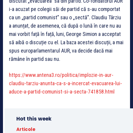
discutat „evacuarea” sa din partid. Co-fondatorul AUR
i-a acuzat pe colegii săi de partid că s-au comportat
ca un „partid comunist” sau o „sectă”. Claudiu Târziu
a anunțat, de asemenea, că după o lună în care nu au
mai vorbit față în față, luni, George Simion a acceptat
să aibă o discuție cu el. La baza acestei discuții, a mai
spus europarlamentarul AUR, va decide dacă mai
rămâne în partid sau nu.
https://www.antena3.ro/politica/implozie-in-aur-
claudiu-tarziu-anunta-ca-s-a-incercat-evacuarea-lui-
aduce-a-partid-comunist-si-a-secta-741858.html
Hot this week
Articole