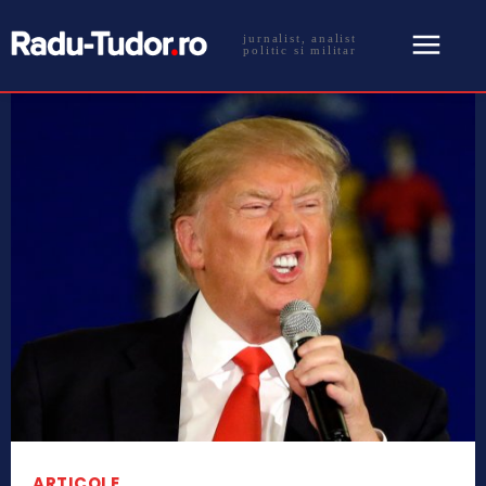
jurnalist, analist
politic si militar
ARTICOLE