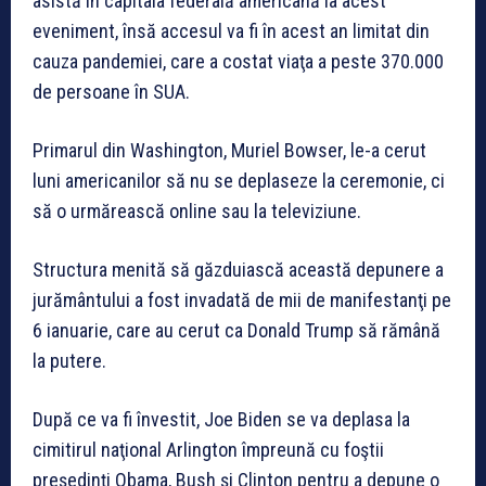
asistă în capitala federală americană la acest
eveniment, însă accesul va fi în acest an limitat din
cauza pandemiei, care a costat viaţa a peste 370.000
de persoane în SUA.
Primarul din Washington, Muriel Bowser, le-a cerut
luni americanilor să nu se deplaseze la ceremonie, ci
să o urmărească online sau la televiziune.
Structura menită să găzduiască această depunere a
jurământului a fost invadată de mii de manifestanţi pe
6 ianuarie, care au cerut ca Donald Trump să rămână
la putere.
După ce va fi învestit, Joe Biden se va deplasa la
cimitirul naţional Arlington împreună cu foştii
preşedinţi Obama, Bush şi Clinton pentru a depune o