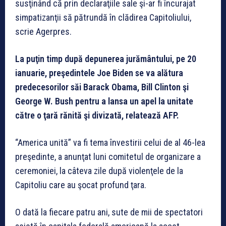
susţinând că prin declaraţiile sale şi-ar fi încurajat
simpatizanţii să pătrundă în clădirea Capitoliului,
scrie Agerpres.
La puţin timp după depunerea jurământului, pe 20
ianuarie, preşedintele Joe Biden se va alătura
predecesorilor săi Barack Obama, Bill Clinton şi
George W. Bush pentru a lansa un apel la unitate
către o ţară rănită şi divizată, relatează AFP.
“America unită” va fi tema învestirii celui de al 46-lea
preşedinte, a anunţat luni comitetul de organizare a
ceremoniei, la câteva zile după violenţele de la
Capitoliu care au şocat profund ţara.
O dată la fiecare patru ani, sute de mii de spectatori