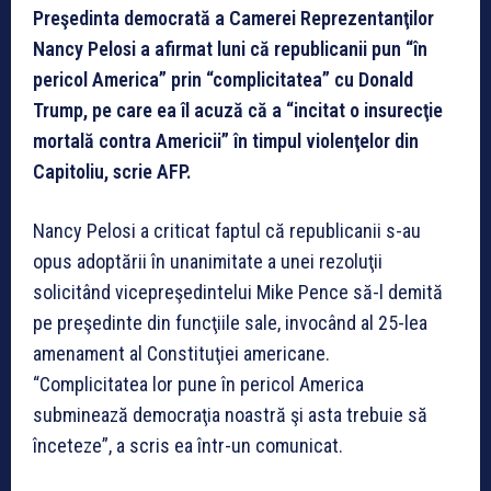
Preşedinta democrată a Camerei Reprezentanţilor
Nancy Pelosi a afirmat luni că republicanii pun “în
pericol America” prin “complicitatea” cu Donald
Trump, pe care ea îl acuză că a “incitat o insurecţie
mortală contra Americii” în timpul violenţelor din
Capitoliu, scrie AFP.
Nancy Pelosi a criticat faptul că republicanii s-au
opus adoptării în unanimitate a unei rezoluţii
solicitând vicepreşedintelui Mike Pence să-l demită
pe preşedinte din funcţiile sale, invocând al 25-lea
amenament al Constituţiei americane.
“Complicitatea lor pune în pericol America
subminează democraţia noastră şi asta trebuie să
înceteze”, a scris ea într-un comunicat.