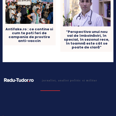
Antifake.ro : ce contine si
“Perspectiva unui nou
cum te poti feri de
val de îmbolnăviri, în
campania de prostire
special, în sezonul rece,
anti-vaccin
în toamnă este cât se
poate de clară”
jurnalist, analist politic si militar