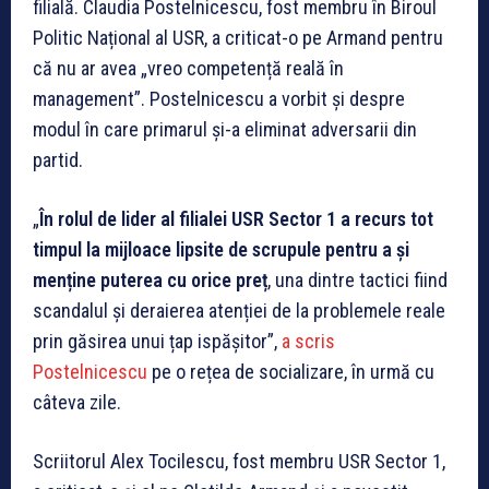
filială. Claudia Postelnicescu, fost membru în Biroul
Politic Național al USR, a criticat-o pe Armand pentru
că nu ar avea „vreo competență reală în
management”. Postelnicescu a vorbit și despre
modul în care primarul și-a eliminat adversarii din
partid.
„
În rolul de lider al filialei USR Sector 1 a recurs tot
timpul la mijloace lipsite de scrupule pentru a și
menține puterea cu orice preț
, una dintre tactici fiind
scandalul și deraierea atenției de la problemele reale
prin găsirea unui țap ispășitor”,
a scris
Postelnicescu
pe o rețea de socializare, în urmă cu
câteva zile.
Scriitorul Alex Tocilescu, fost membru USR Sector 1,