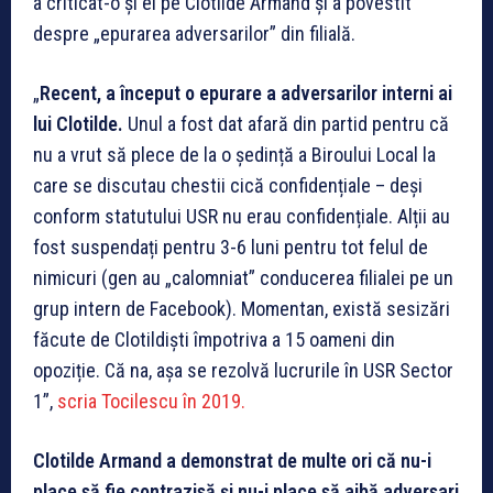
a criticat-o și el pe Clotilde Armand și a povestit
despre „epurarea adversarilor” din filială.
„
Recent, a început o epurare a adversarilor interni ai
lui Clotilde.
Unul a fost dat afară din partid pentru că
nu a vrut să plece de la o ședință a Biroului Local la
care se discutau chestii cică confidențiale – deși
conform statutului USR nu erau confidențiale. Alții au
fost suspendați pentru 3-6 luni pentru tot felul de
nimicuri (gen au „calomniat” conducerea filialei pe un
grup intern de Facebook). Momentan, există sesizări
făcute de Clotildiști împotriva a 15 oameni din
opoziție. Că na, așa se rezolvă lucrurile în USR Sector
1”,
scria Tocilescu în 2019.
Clotilde Armand a demonstrat de multe ori că nu-i
place să fie contrazisă și nu-i place să aibă adversari