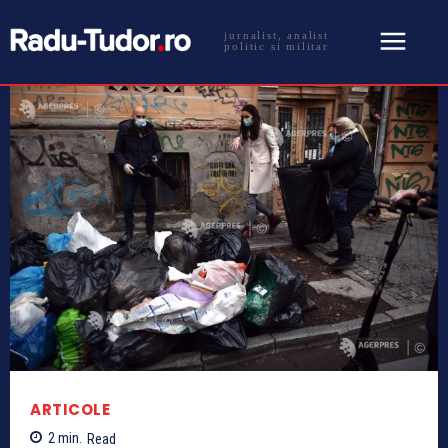
jurnalist, analist
politic si militar
ARTICOLE
2
min.
Read