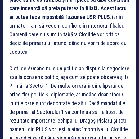
care încearcă să preia puterea în filială. Acest lucru
ar putea face imposibilă fuziunea USR-PLUS
, iar în
următorii ani să vedem conflicte în interiorul filialei.
Oamenii care nu sunt în tabăra Clotilde vor critica
deciziile primarului, atunci când nu vor fi de acord cu
acestea.
Clotilde Armand nu e un politician dispus la negociere
sau la consens politic, așa cum se poate observa și la
Primăria Sector 1. De multe ori arată că e lipsită de
orice fler politic și diplomație, aruncând doar atacuri
inutile care sunt decontate de alții. Dacă mandatul ei
de primar al Sectorului 1 va continua să fie lipsit de
rezultate importante, echipa lui Dragoș Pîslaru și toți
oamenii din PLUS vor ieși la atac împotriva lui Clotilde
Armand și va rămâne singură împotriva tuturor, scrie