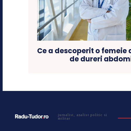
Ce a descoperit o femeie 
de dureri abdom
jurnalist, analist politic si
militar