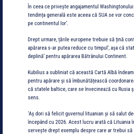
În ceea ce privește angajamentul Washingtonului 
tendința generală este aceea că SUA se vor conce
pe continentul lor’.
Drept urmare, țările europene trebuie să țină con
apărarea s-ar putea reduce cu timpul’, așa că sta
deplină’ pentru apărarea Bătrânului Continent.
Kubilius a subliniat că această Cartă Albă îndea
pentru apărare și să îmbunătățească coordonarea 
că statele baltice, care se învecinează cu Rusia și
sens.
‘Aș dori să felicit guvernul lituanian și să salut 
începând cu 2026. Acest lucru arată că Lituania înț
servește drept exemplu despre care ar trebui să fie