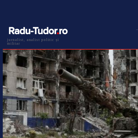
jurnalist, analist politic și
militar