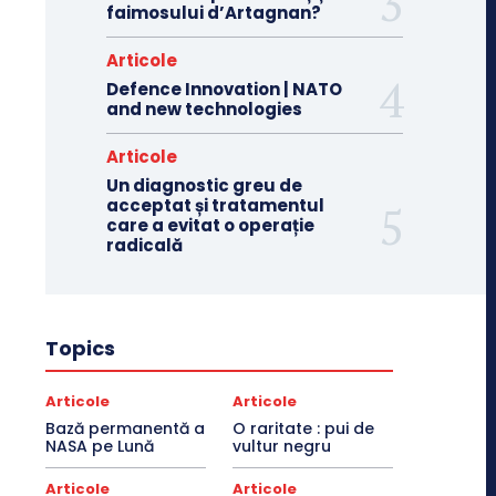
faimosului d’Artagnan?
Articole
Defence Innovation | NATO
and new technologies
Articole
Un diagnostic greu de
acceptat și tratamentul
care a evitat o operație
radicală
Topics
Articole
Articole
Bază permanentă a
O raritate : pui de
NASA pe Lună
vultur negru
Articole
Articole