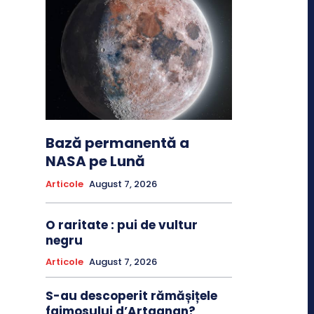
Bază permanentă a
NASA pe Lună
Articole
August 7, 2026
O raritate : pui de vultur
negru
Articole
August 7, 2026
S-au descoperit rămășițele
faimosului d’Artagnan?