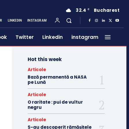
32.4
Bucharest
C
ER
LINKEDIN
INSTAGRAM
ook
Twitter
Linkedin
instagram
Hot this week
Articole
Bază permanentă a NASA
pe Lună
Articole
O raritate : pui de vultur
negru
Articole
S-au descoperit rămășițele