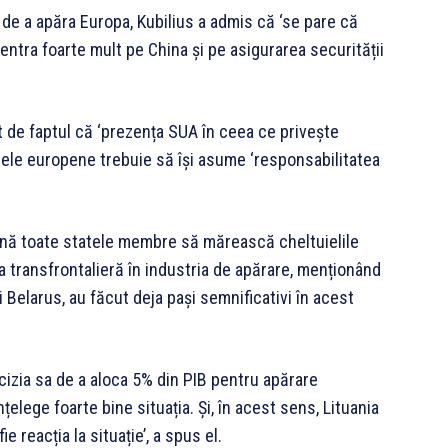
de a apăra Europa, Kubilius a admis că ‘se pare că
ntra foarte mult pe China și pe asigurarea securității
t de faptul că ‘prezența SUA în ceea ce privește
tele europene trebuie să își asume ‘responsabilitatea
mnă toate statele membre să mărească cheltuielile
transfrontalieră în industria de apărare, menționând
 Belarus, au făcut deja pași semnificativi în acest
decizia sa de a aloca 5% din PIB pentru apărare
elege foarte bine situația. Și, în acest sens, Lituania
 reacția la situație’, a spus el.