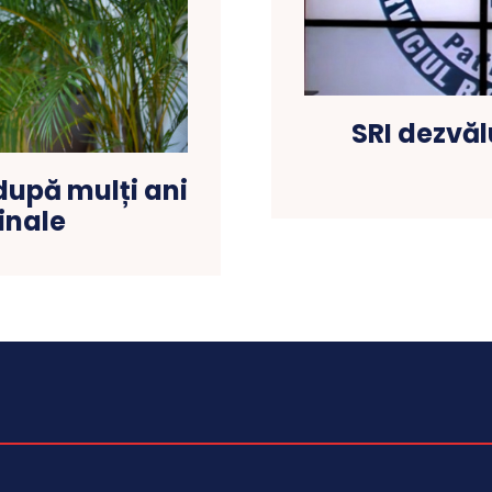
SRI dezvăl
după mulți ani
inale