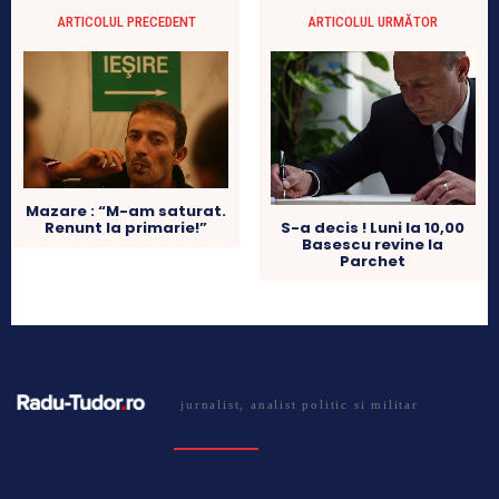
ARTICOLUL PRECEDENT
ARTICOLUL URMĂTOR
Mazare : “M-am saturat.
Renunt la primarie!”
S-a decis ! Luni la 10,00
Basescu revine la
Parchet
jurnalist, analist politic si militar