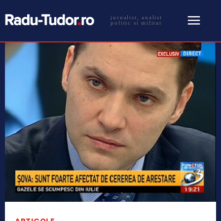
jurnalist, analist
politic si militar